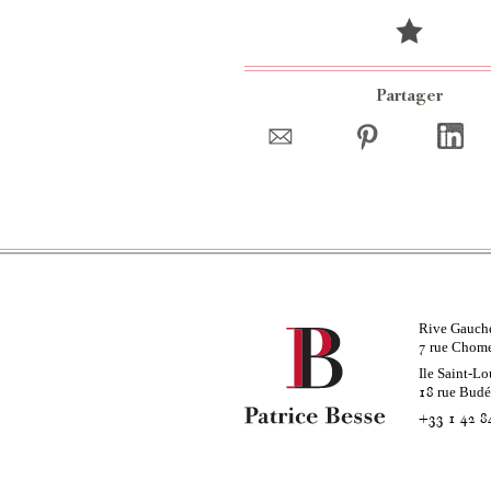
Partager
Rive Gauch
rue Chom
7
Ile Saint-Lo
rue Bud
18
+33 1 42 8