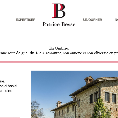
EXPERTISER
SÉJOURNER
N
En Ombrie,
enne tour de guet du 13e s. restaurée, son annexe et son oliveraie en p
rie.
o d'Assisi.
umicino