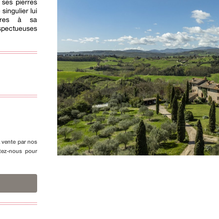
 ses pierres
singulier lui
aires à sa
spectueuses
a vente par nos
ctez-nous pour