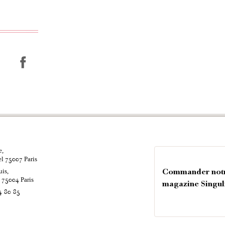
e,
el
Paris
75007
uis,
Commander not
é
Paris
75004
magazine Singul
4 80 85