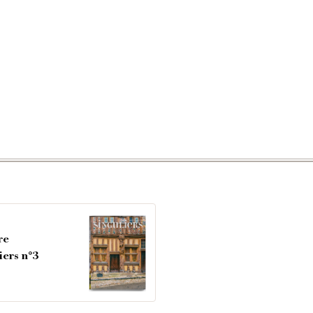
re
iers n°3