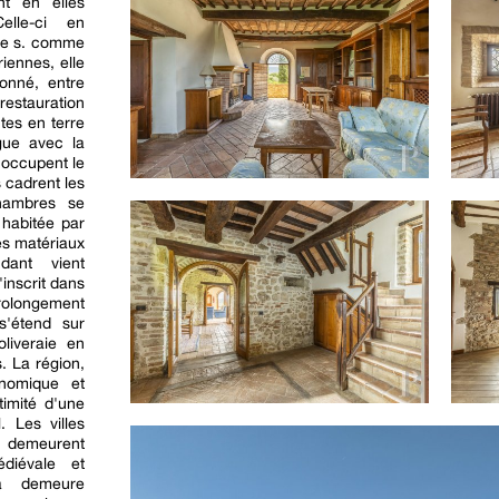
nt en elles
elle-ci en
13e s. comme
iennes, elle
lonné, entre
estauration
tes en terre
ogue avec la
 occupent le
 cadrent les
hambres se
 habitée par
es matériaux
dant vient
inscrit dans
olongement
s'étend sur
oliveraie en
s. La région,
onomique et
ntimité d'une
. Les villes
 demeurent
diévale et
 la demeure