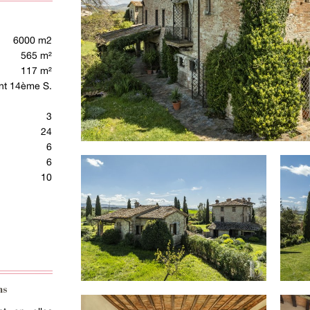
6000 m2
565 m²
117 m²
nt 14ème S.
3
24
6
6
10
ns