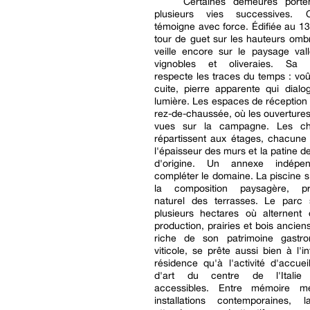
Certaines demeures porte
plusieurs vies successives. C
témoigne avec force. Édifiée au 
tour de guet sur les hauteurs ombr
veille encore sur le paysage val
vignobles et oliveraies. Sa r
respecte les traces du temps : voû
cuite, pierre apparente qui dial
lumière. Les espaces de réception
rez-de-chaussée, où les ouvertures
vues sur la campagne. Les c
répartissent aux étages, chacune
l'épaisseur des murs et la patine d
d'origine. Un annexe indépen
compléter le domaine. La piscine s'
la composition paysagère, pr
naturel des terrasses. Le parc 
plusieurs hectares où alternent 
production, prairies et bois ancien
riche de son patrimoine gastr
viticole, se prête aussi bien à l'i
résidence qu'à l'activité d'accueil
d'art du centre de l'Italie
accessibles. Entre mémoire mé
installations contemporaines,