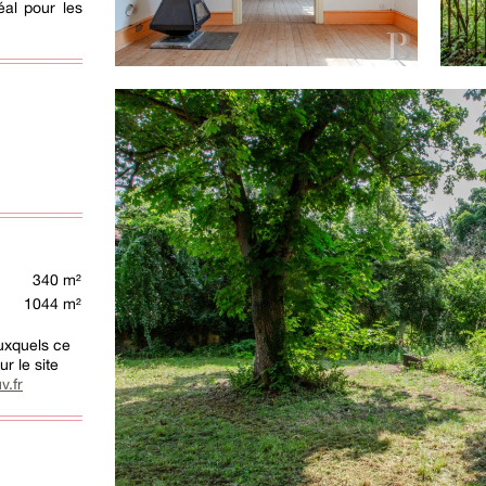
éal pour les
340 m²
1044 m²
auxquels ce
r le site
v.fr