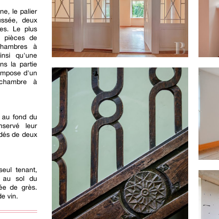
e, le palier
ussée, deux
tes. Le plus
s pièces de
chambres à
insi qu'une
ns la partie
compose d'un
 chambre à
é au fond du
nservé leur
édés de deux
seul tenant,
e au sol du
lée de grès.
de vin.