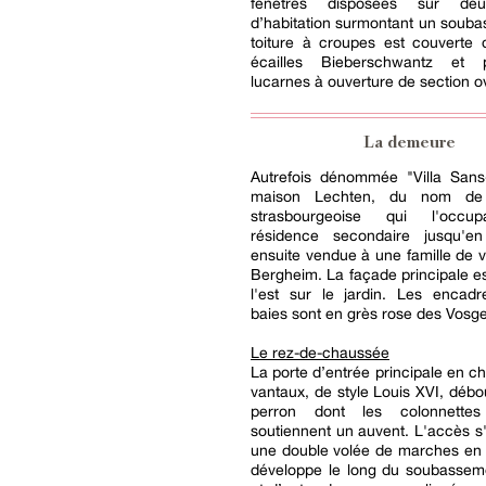
fenêtres disposées sur de
d’habitation surmontant un soub
toiture à croupes est couverte 
écailles Bieberschwantz et
lucarnes à ouverture de section o
La demeure
Autrefois dénommée "Villa Sans-
maison Lechten, du nom de 
strasbourgeoise qui l'occ
résidence secondaire jusqu'e
ensuite vendue à une famille de 
Bergheim. La façade principale es
l'est sur le jardin. Les encad
baies sont en grès rose des Vosge
Le rez-de-chaussée
La porte d’entrée principale en c
vantaux, de style Louis XVI, déb
perron dont les colonnette
soutiennent un auvent. L'accès s'
une double volée de marches en 
développe le long du soubasseme