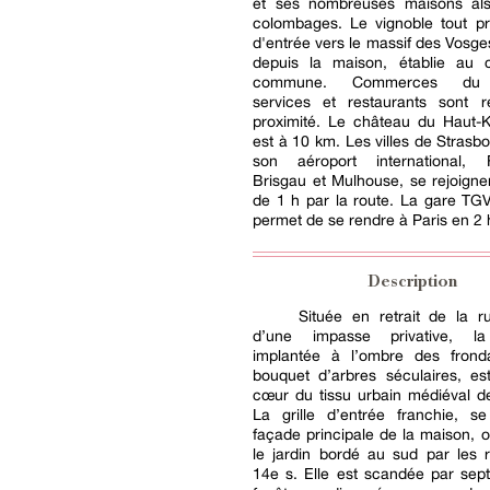
et ses nombreuses maisons al
colombages. Le vignoble tout pr
d'entrée vers le massif des Vosges
depuis la maison, établie au
commune. Commerces du q
services et restaurants sont 
proximité. Le château du Haut-
est à 10 km. Les villes de Strasbo
son aéroport international, F
Brisgau et Mulhouse, se rejoign
de 1 h par la route. La gare TG
permet de se rendre à Paris en 2 
Description
Située en retrait de la r
d’une impasse privative, l
implantée à l’ombre des frond
bouquet d’arbres séculaires, es
cœur du tissu urbain médiéval d
La grille d’entrée franchie, se
façade principale de la maison, o
le jardin bordé au sud par les 
14e s. Elle est scandée par sep