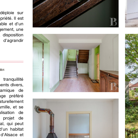
déploie sur
riété. Il est
ble et d'un
ngement, une
 disposition
'agrandir
ns
ranquillité
ents divers,
namique de
age préféré
turellement
mille, et se
lisation de
 projet de
al, qui peut
'un habitat
 d'Alsace et