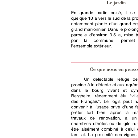
Le jardin
En grande partie boisé, il se 
quelque 10 a vers le sud de la prop
notamment planté d'un grand éra
grand marronnier. Dans le prolo
parcelle d'environ 3.5 a, mise à
par la commune, permet d
l'ensemble extérieur.
Ce que nous en penso
Un délectable refuge de t
propice à la détente et aux agrém
dans le bourg vivant et dy
Bergheim, récemment élu "vill
des Français". Le logis peut na
convenir à l'usage privé d'une fa
prêter fort bien, après la réa
travaux de rénovation, à un
chambres d'hôtes ou de gîte rur
être aisément combiné à celui d
familial. La proximité des vignes