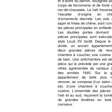
et d’autre du perron, soulignée p
corps de ferronnerie et de fonte 
rez-de-chaussée. Le hall traversa
l’escalier d’origine en c
d’ornements discrets. Les sols 
sapin et frises de chêne, sont co
les pièces principales en enfilade
Les doubles portes donnant
pièces principales sont exécut
style Louis XV tardif. Depuis le 
droite, un ancien appartemen
deux grandes pièces de réce
chambre à coucher, une cuisine 
de bain. Une antichambre est sé
pièce qui la précède par une gr
vitrée agrémentée de vantaux à 
des années 1840. Sur la g
appartement de taille plus 
rénover, se compose d'un salon 
est, d'une chambre à couche
cuisine. L'ensemble des pièces 
l'est et au sud, reçoivent la lumi
de grandes fenêtres en boi
carreaux.