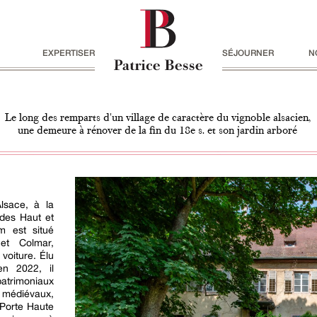
EXPERTISER
SÉJOURNER
N
Le long des remparts d'un village de caractère du vignoble alsacien,
une demeure à rénover de la fin du 18e s. et son jardin arboré
lsace, à la
 des Haut et
m est situé
 et Colmar,
voiture. Élu
en 2022, il
trimoniaux
 médiévaux,
 Porte Haute