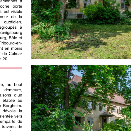
saciennes à
oche, porte
, est visible
 cœur de la
uotidien,
regroupés à
Kœnigsbourg
urg, Bâle et
ribourg-en-
ent en moins
V de Colmar
h 20.
ue, au bout
a demeure,
aisons d’un
t établie au
e Bergheim.
 dévoile la
rientée vers
remparts du
t travées de