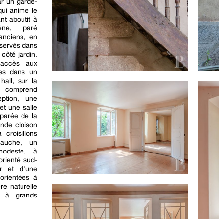
ar un garde-
qui anime le
nt aboutit à
hêne, paré
anciens, en
nservés dans
 côté jardin.
 accès aux
ées dans un
hall, sur la
t comprend
ption, une
et une salle
parée de la
ande cloison
croisillons
auche, un
modeste, à
orienté sud-
r et d'une
orientées à
ère naturelle
s à grands