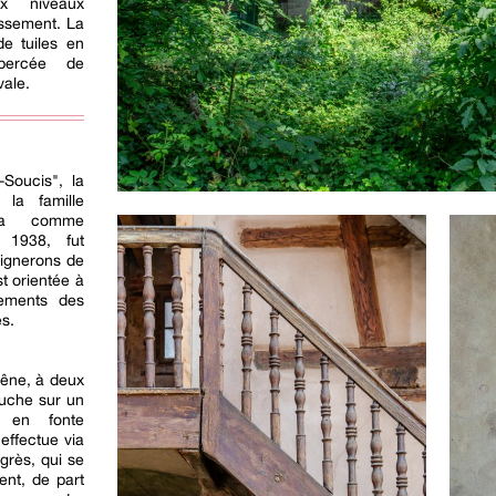
ux niveaux
assement. La
de tuiles en
 percée de
vale.
Soucis", la
la famille
upa comme
n 1938, fut
vignerons de
t orientée à
rements des
s.
hêne, à deux
ouche sur un
s en fonte
effectue via
grès, qui se
nt, de part