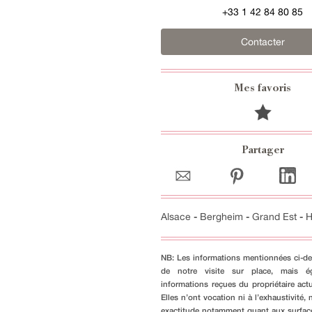
+33 1 42 84 80 85
Contacter
Mes favoris
Partager
Alsace
-
Bergheim
-
Grand Est
-
H
NB: Les informations mentionnées ci-de
de notre visite sur place, mais é
informations reçues du propriétaire actu
Elles n’ont vocation ni à l’exhaustivité, n
exactitude notamment quant aux surfac