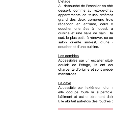
L'étage
Au débouché de l'escalier en chên
dessert, comme au rez-de-cha
appartements de tailles différen
grand des deux comprend troi
réception en enfilade, deux 
coucher orientées à l'ouest, a
cuisine et une salle de bain. Da
sud, le plus petit, à rénover, se 
salon orienté sud-est, d'une
coucher et d'une cuisine.
Les combles
Accessibles par un escalier situ
couloir de l'étage, ils ont co
charpente d’origine et sont préc
mansardes.
La cave
Accessible par l'extérieur, d’un 
elle occupe toute la superfici
bâtiment et est entièrement dal
Elle abritait autrefois des foudres 