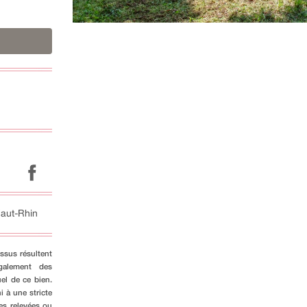
aut-Rhin
ssus résultent
galement des
el de ce bien.
i à une stricte
es relevées ou