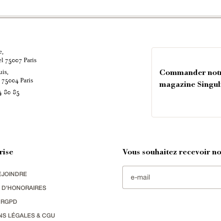
e,
el
Paris
75007
uis,
Commander not
é
Paris
75004
magazine Singul
4 80 85
rise
Vous souhaitez recevoir nos
EJOINDRE
 D'HONORAIRES
 RGPD
NS LÉGALES & CGU