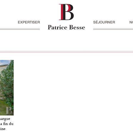
EXPERTISER
SÉJOURNER
N
margue
a fin du
cine