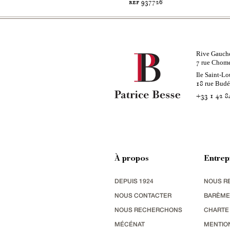
ref 937726
Rive Gauch
rue Chom
7
Ile Saint-Lo
rue Bud
18
+33 1 42 8
À propos
Entrep
DEPUIS 1924
NOUS R
NOUS CONTACTER
BARÈME
NOUS RECHERCHONS
CHARTE
MÉCÉNAT
MENTIO