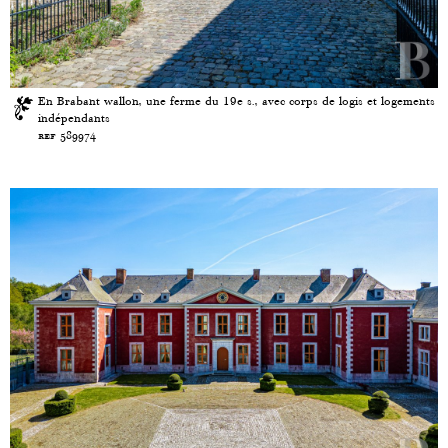
En Brabant wallon, une ferme du 19e s., avec corps de logis et logements
indépendants
ref 589974