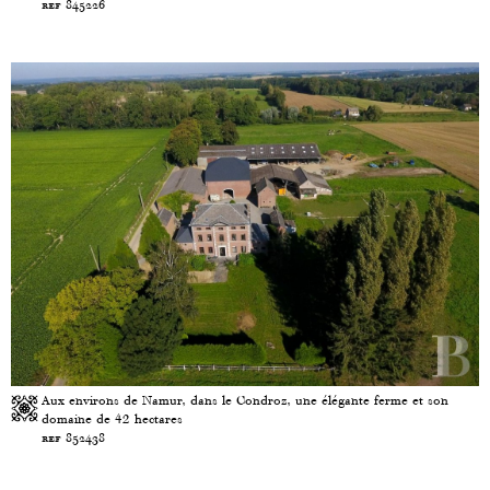
ref 845226
Aux environs de Namur, dans le Condroz, une élégante ferme et son
domaine de 42 hectares
ref 852438