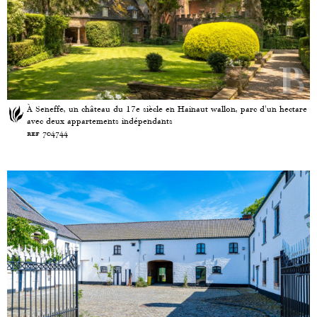
À Seneffe, un château du 17e siècle en Hainaut wallon, parc d'un hectare
avec deux appartements indépendants
ref 704744