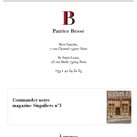
Rive Gauche,
rue Chomel
Paris
7
75007
Ile Saint-Louis,
rue Budé
Paris
18
75004
+33 1 42 84 80 85
Commander notre
magazine Singuliers n°3