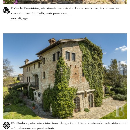
Dans le Casentino, un ancien moulin du 17e s. restauré, établi sur les
rives du torrent Talla, son parc clos ...
ref 167192
En Ombrie, une ancienne tour de guet du 13e s. restaurée, son annexe et
son oliveraie en production