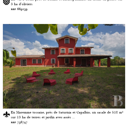
3 ha d'oliviers
ref 669139
En Maremme toscane, près de Saturnia et Capalbio, un casale de 510 m²
sur 13 ha de terres et jardin avec accès ...
ref 736747