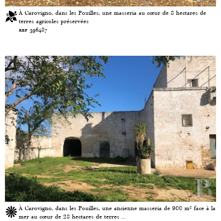
À Carovigno, dans les Pouilles, une masseria au cœur de 8 hectares de
terres agricoles préservées
ref 396487
À Carovigno, dans les Pouilles, une ancienne masseria de 900 m² face à la
mer au cœur de 28 hectares de terres ...