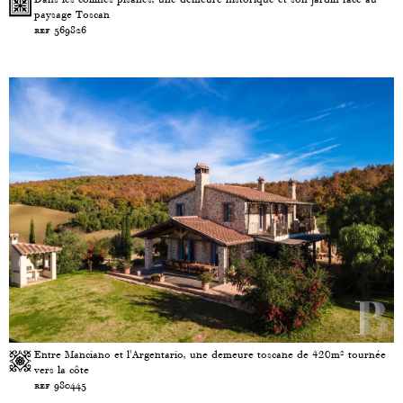
paysage Toscan
ref 569826
Entre Manciano et l'Argentario, une demeure toscane de 420m² tournée
vers la côte
ref 980445