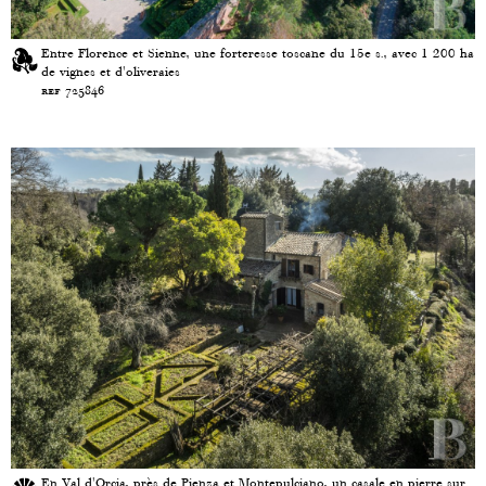
Entre Florence et Sienne, une forteresse toscane du 15e s., avec 1 200 ha
de vignes et d'oliveraies
ref 725846
En Val d'Orcia, près de Pienza et Montepulciano, un casale en pierre sur