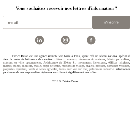
Vous souhaitez recevoir nos lettres d'information ?
s'inscrire
Patrice Besse est une agence immobilière basée à Paris, ayant créé un réseau national spécialisé
dans la vente de bâtiments de caractère:
châteaux
,
manoirs
,
demeures & maisons
,
hôtels particuliers
,
maisons en ville
,
appartements
,
Architecture du 20ème S.
,
monuments historiques
,
édifices religieux
,
chasses
,
ruines
,
moulins
,
mas & corps de ferme
,
maisons de village
,
chalets
,
bastides
,
domaines viticoles
,
propriétés équestres
,
forêts et terres agricoles
,
biens avec vue sur mer
,
patrimoine industriel
sélectionnés
par chacun de nos responsables régionaux enrichissent régulièrement nos offres.
2019 © Patrice Besse...