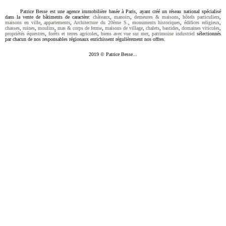
Patrice Besse est une agence immobilière basée à Paris, ayant créé un réseau national spécialisé
dans la vente de bâtiments de caractère:
châteaux
,
manoirs
,
demeures & maisons
,
hôtels particuliers
,
maisons en ville
,
appartements
,
Architecture du 20ème S.
,
monuments historiques
,
édifices religieux
,
chasses
,
ruines
,
moulins
,
mas & corps de ferme
,
maisons de village
,
chalets
,
bastides
,
domaines viticoles
,
propriétés équestres
,
forêts et terres agricoles
,
biens avec vue sur mer
,
patrimoine industriel
sélectionnés
par chacun de nos responsables régionaux enrichissent régulièrement nos offres.
2019 © Patrice Besse...