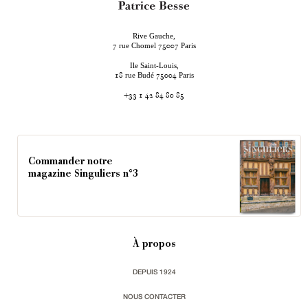
Rive Gauche,
rue Chomel
Paris
7
75007
Ile Saint-Louis,
rue Budé
Paris
18
75004
+33 1 42 84 80 85
Commander notre
magazine Singuliers n°3
À propos
DEPUIS 1924
NOUS CONTACTER