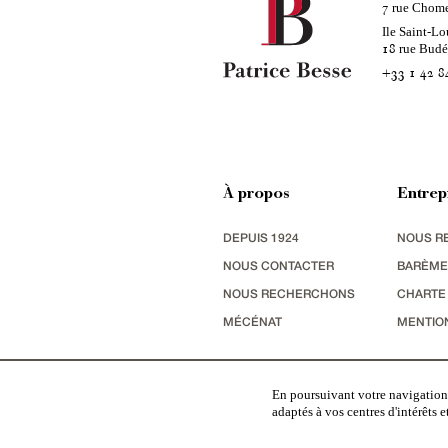
rue Chom
7
Ile Saint-Lo
rue Bud
18
+33 1 42 8
À propos
Entrep
DEPUIS 1924
NOUS R
NOUS CONTACTER
BARÈME
NOUS RECHERCHONS
CHARTE
MÉCÉNAT
MENTIO
Patrice Besse est une agence immobilière basée à 
En poursuivant votre navigation,
appartements
,
Architecture du 20ème S.
,
monuments his
terres agricoles
,
biens avec vue sur mer
,
patrimoine indu
adaptés à vos centres d'intérêts 