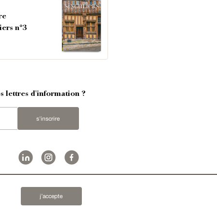
re
iers n°3
 lettres d'information ?
s'inscrire
ures & maisons
,
hôtels particuliers
,
maisons en ville
,
des
,
domaines viticoles
,
propriétés équestres
,
forêts et
j’accepte
2019 © Patrice Besse...