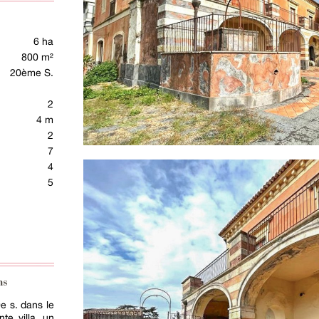
6 ha
800 m²
20ème S.
2
4 m
2
7
4
5
ns
e s. dans le
nte villa, un