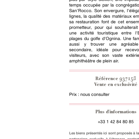
temps occupée par la congrégatio
San'Rocco. Son envergure, l'élég
lignes, la qualité des matériaux e
sa restauration font de cet ense
prometteur, pour qui souhaiterai
une activité touristique entre l
plages du golfe d'Ognina. Une fami
aussi y trouver une agréable
secondaire, idéale pour recev
visiteurs, avec son vaste extéri
amphithéâtre de plein air.
937158
Référence
Vente en exclusivité
Prix : nous consulter
Plus d'informations
+33 1 42 84 80 85
Les biens présentés ici sont proposés à l
partenaires exclusifs à l'étranger, conta