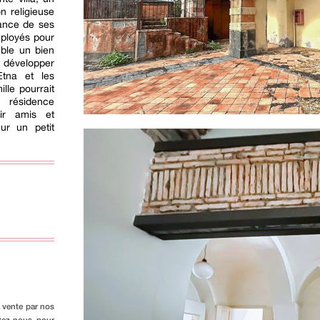
n religieuse
ance de ses
mployés pour
mble un bien
t développer
'Etna et les
lle pourrait
 résidence
oir amis et
eur un petit
a vente par nos
ctez-nous pour