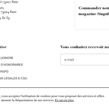
el
Paris
75007
uis,
Commander not
é
Paris
75004
magazine Singul
4 80 85
rise
Vous souhaitez recevoir nos
EJOINDRE
 D'HONORAIRES
 RGPD
NS LÉGALES & CGU
Paris, ayant créé un réseau national spécialisé dans la vente de bâtiments de caractère:
châteaux
,
manoirs
,
deme
 vous acceptez l'utilisation de cookies pour vous proposer des services et offres
toriques
,
édifices religieux
,
chasses
,
ruines
,
moulins
,
mas & corps de ferme
,
maisons de village
,
chalets
,
basti
striel
sélectionnés par chacun de nos responsables régionaux enrichissent régulièrement nos offres.
et mesurer la fréquentation de nos services.
En savoir plus