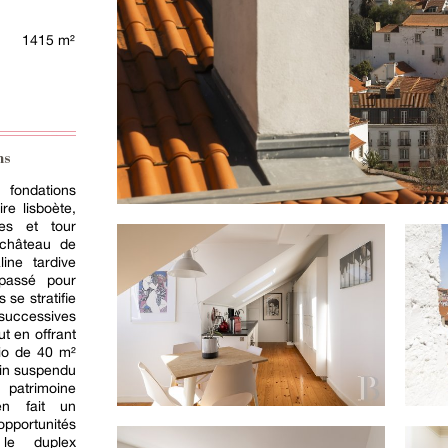
1415 m²
ns
fondations
re lisboète,
les et tour
château de
ine tardive
 passé pour
se stratifie
 successives
ut en offrant
dio de 40 m²
din suspendu
 patrimoine
en fait un
pportunités
 le duplex