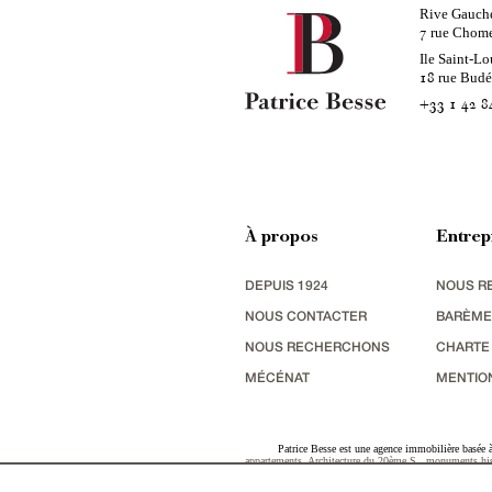
Rive Gauch
rue Chom
7
Ile Saint-Lo
rue Bud
18
+33 1 42 8
À propos
Entrep
DEPUIS 1924
NOUS R
NOUS CONTACTER
BARÈME
NOUS RECHERCHONS
CHARTE
MÉCÉNAT
MENTIO
Patrice Besse est une agence immobilière basée à 
appartements
,
Architecture du 20ème S.
,
monuments his
terres agricoles
,
biens avec vue sur mer
,
patrimoine indu