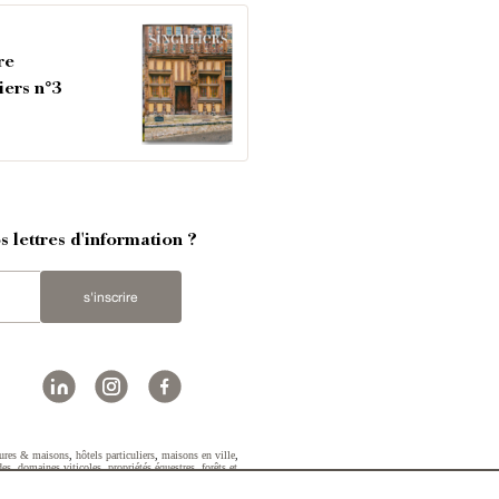
re
iers n°3
 lettres d'information ?
s'inscrire
ures & maisons
,
hôtels particuliers
,
maisons en ville
,
des
,
domaines viticoles
,
propriétés équestres
,
forêts et