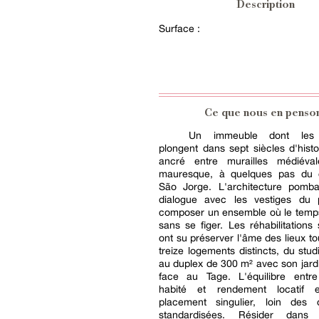
Description
Surface :
Ce que nous en penso
Un immeuble dont les 
plongent dans sept siècles d'histoi
ancré entre murailles médiéva
mauresque, à quelques pas du 
São Jorge. L'architecture pombal
dialogue avec les vestiges du
composer un ensemble où le temps 
sans se figer. Les réhabilitations
ont su préserver l'âme des lieux to
treize logements distincts, du stu
au duplex de 300 m² avec son jar
face au Tage. L'équilibre entre
habité et rendement locatif 
placement singulier, loin des o
standardisées. Résider dans