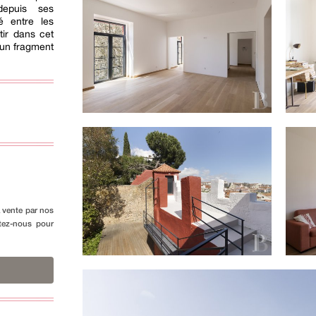
depuis ses
vé entre les
tir dans cet
d'un fragment
a vente par nos
ctez-nous pour