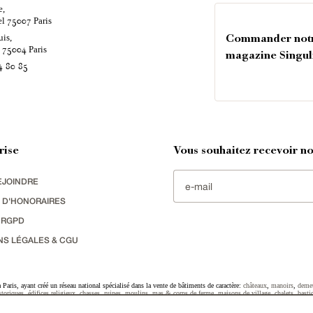
e,
el
Paris
75007
uis,
Commander not
é
Paris
75004
magazine Singul
4 80 85
rise
Vous souhaitez recevoir nos
EJOINDRE
 D'HONORAIRES
 RGPD
NS LÉGALES & CGU
Paris, ayant créé un réseau national spécialisé dans la vente de bâtiments de caractère:
châteaux
,
manoirs
,
deme
toriques
,
édifices religieux
,
chasses
,
ruines
,
moulins
,
mas & corps de ferme
,
maisons de village
,
chalets
,
basti
striel
sélectionnés par chacun de nos responsables régionaux enrichissent régulièrement nos offres.