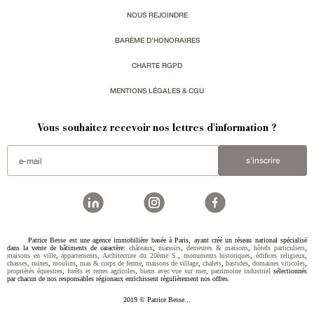
NOUS REJOINDRE
BARÈME D'HONORAIRES
CHARTE RGPD
MENTIONS LÉGALES & CGU
Vous souhaitez recevoir nos lettres d'information ?
s'inscrire
Patrice Besse est une agence immobilière basée à Paris, ayant créé un réseau national spécialisé
dans la vente de bâtiments de caractère:
châteaux
,
manoirs
,
demeures & maisons
,
hôtels particuliers
,
maisons en ville
,
appartements
,
Architecture du 20ème S.
,
monuments historiques
,
édifices religieux
,
chasses
,
ruines
,
moulins
,
mas & corps de ferme
,
maisons de village
,
chalets
,
bastides
,
domaines viticoles
,
propriétés équestres
,
forêts et terres agricoles
,
biens avec vue sur mer
,
patrimoine industriel
sélectionnés
par chacun de nos responsables régionaux enrichissent régulièrement nos offres.
2019 © Patrice Besse...