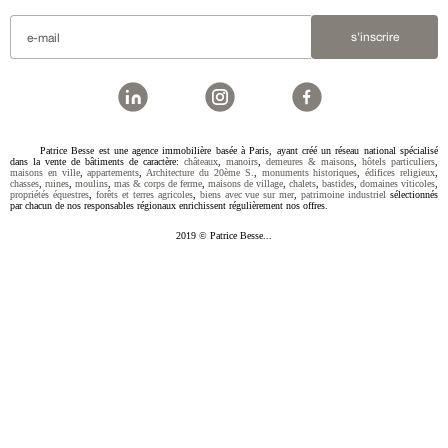
s'inscrire
Patrice Besse est une agence immobilière basée à Paris, ayant créé un réseau national spécialisé
dans la vente de bâtiments de caractère:
châteaux
,
manoirs
,
demeures & maisons
,
hôtels particuliers
,
maisons en ville
,
appartements
,
Architecture du 20ème S.
,
monuments historiques
,
édifices religieux
,
chasses
,
ruines
,
moulins
,
mas & corps de ferme
,
maisons de village
,
chalets
,
bastides
,
domaines viticoles
,
propriétés équestres
,
forêts et terres agricoles
,
biens avec vue sur mer
,
patrimoine industriel
sélectionnés
par chacun de nos responsables régionaux enrichissent régulièrement nos offres.
2019 © Patrice Besse...