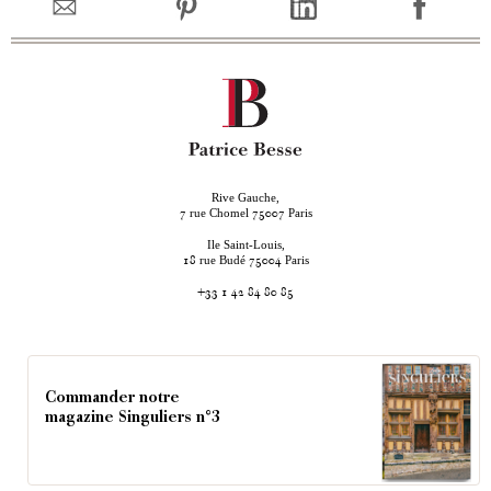
Rive Gauche,
rue Chomel
Paris
7
75007
Ile Saint-Louis,
rue Budé
Paris
18
75004
+33 1 42 84 80 85
Commander notre
magazine Singuliers n°3