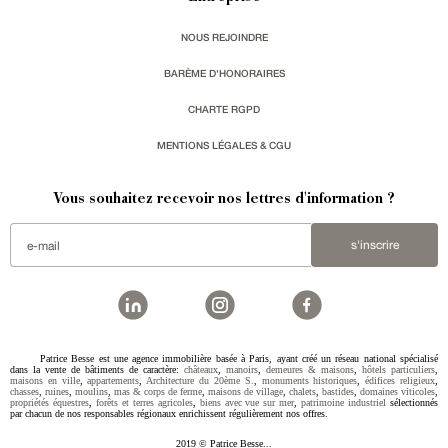
NOUS REJOINDRE
BARÈME D'HONORAIRES
CHARTE RGPD
MENTIONS LÉGALES & CGU
Vous souhaitez recevoir nos lettres d'information ?
s'inscrire
Patrice Besse est une agence immobilière basée à Paris, ayant créé un réseau national spécialisé
dans la vente de bâtiments de caractère:
châteaux
,
manoirs
,
demeures & maisons
,
hôtels particuliers
,
maisons en ville
,
appartements
,
Architecture du 20ème S.
,
monuments historiques
,
édifices religieux
,
chasses
,
ruines
,
moulins
,
mas & corps de ferme
,
maisons de village
,
chalets
,
bastides
,
domaines viticoles
,
propriétés équestres
,
forêts et terres agricoles
,
biens avec vue sur mer
,
patrimoine industriel
sélectionnés
par chacun de nos responsables régionaux enrichissent régulièrement nos offres.
2019 © Patrice Besse...