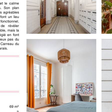
et le calme
s. Son plan
es agréables
font un lieu
fonctionnel.
 de révéler
ble, mais la
égié en font
 deux pas du
 Carreau du
rais.
69 m²