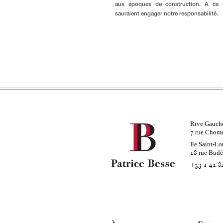
aux époques de construction. A ce ti
sauraient engager notre responsabilité.
Rive Gauch
rue Chom
7
Ile Saint-Lo
rue Bud
18
+33 1 42 8