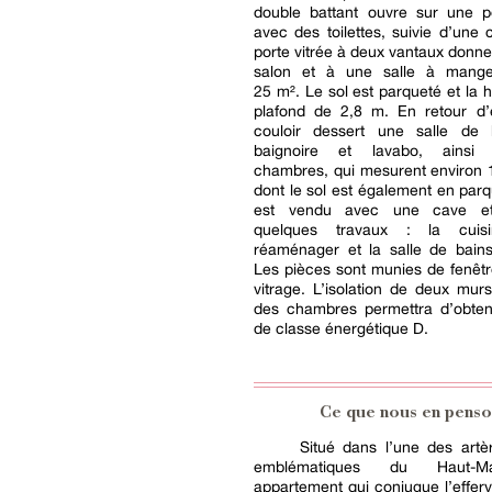
double battant ouvre sur une pe
avec des toilettes, suivie d’une 
porte vitrée à deux vantaux donn
salon et à une salle à mange
25 m². Le sol est parqueté et la 
plafond de 2,8 m. En retour d’
couloir dessert une salle de
baignoire et lavabo, ains
chambres, qui mesurent environ 
dont le sol est également en parq
est vendu avec une cave et
quelques travaux : la cui
réaménager et la salle de bains
Les pièces sont munies de fenêt
vitrage. L’isolation de deux mur
des chambres permettra d’obten
de classe énergétique D.
Ce que nous en penso
Situé dans l’une des artè
emblématiques du Haut-M
appartement qui conjugue l’effe