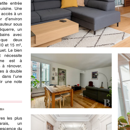
tite entrée
cuisine. Une
e accès à un
r d’environ
hauteur sous
équerre, un
 bains avec
i que deux
10 et 15 m²,
uet. Le bien
 nécessite
sine est à
 à rénover.
res à double
s dans l’une
ir une note
ns
res les plus
arais, un
rvescence du