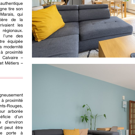
 authentique
gne tire son
Marais, qui
tière de la
ivaient les
 régionaux.
t l’une des
tre équipée
la modernité
à proximité
 Calvaire –
 et Métiers –
igneusement
 à proximité
nts-Rouges,
our arborée
éficie d’un
e d'environ
et peut être
ne porte à