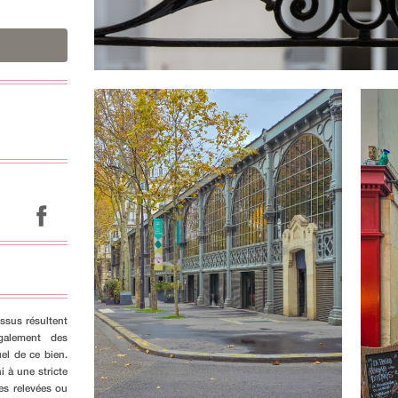
ssus résultent
galement des
el de ce bien.
i à une stricte
es relevées ou