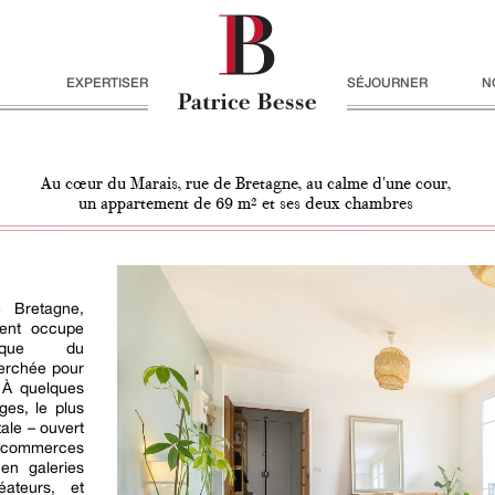
EXPERTISER
SÉJOURNER
N
Au cœur du Marais, rue de Bretagne, au calme d'une cour,
un appartement de 69 m² et ses deux chambres
 Bretagne,
ment occupe
ique du
herchée pour
 À quelques
es, le plus
ale – ouvert
n commerces
en galeries
ateurs, et