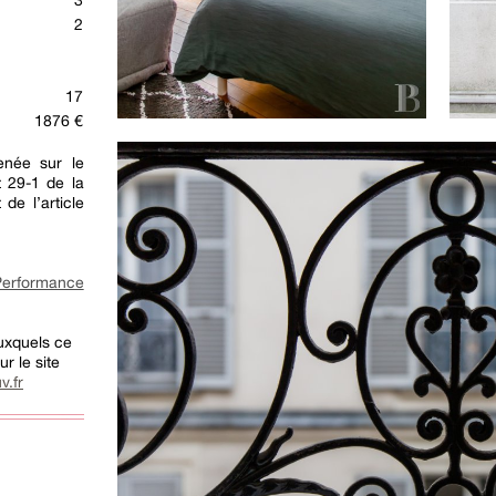
3
2
17
1876 €
née sur le
t 29-1 de la
 de l’article
rformance
auxquels ce
r le site
v.fr