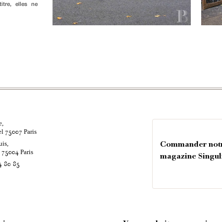
tre, elles ne
e,
el
Paris
75007
uis,
Commander not
é
Paris
75004
magazine Singul
4 80 85