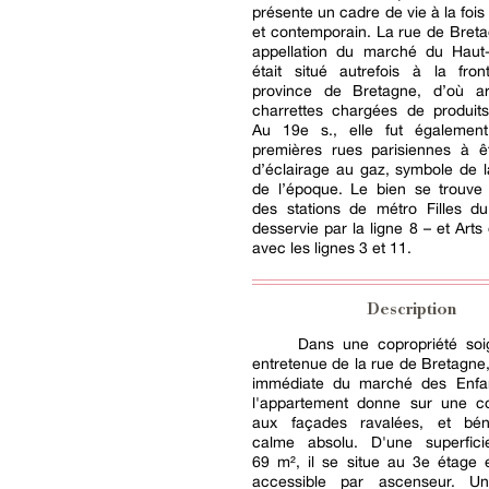
présente un cadre de vie à la fois
et contemporain. La rue de Breta
appellation du marché du Haut-
était situé autrefois à la fron
province de Bretagne, d’où arr
charrettes chargées de produits
Au 19e s., elle fut égalemen
premières rues parisiennes à ê
d’éclairage au gaz, symbole de 
de l’époque. Le bien se trouve 
des stations de métro Filles du
desservie par la ligne 8 – et Arts
avec les lignes 3 et 11.
Description
Dans une copropriété so
entretenue de la rue de Bretagne,
immédiate du marché des Enfa
l'appartement donne sur une c
aux façades ravalées, et bén
calme absolu. D'une superfici
69 m², il se situe au 3e étage 
accessible par ascenseur. U