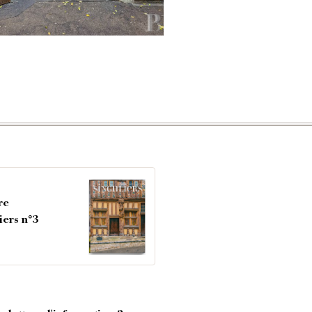
re
iers n°3