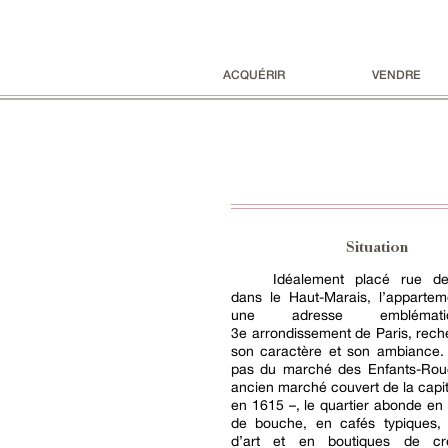
ACQUÉRIR
VENDRE
Situation
Idéalement placé rue de
dans le Haut-Marais, l’apparte
une adresse emblémat
3e arrondissement de Paris, rec
son caractère et son ambiance.
pas du marché des Enfants-Roug
ancien marché couvert de la capit
en 1615 –, le quartier abonde e
de bouche, en cafés typiques, 
d’art et en boutiques de cré