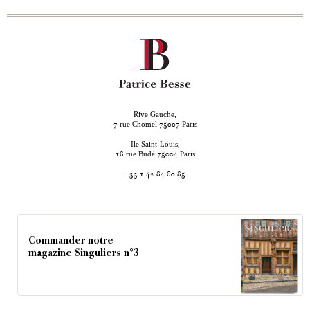
Rive Gauche,
rue Chomel
Paris
7
75007
Ile Saint-Louis,
rue Budé
Paris
18
75004
+33 1 42 84 80 85
Commander notre
magazine Singuliers n°3