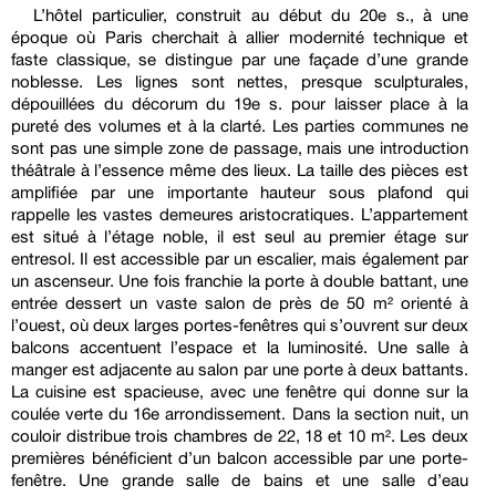
L’hôtel particulier, construit au début du 20e s., à une
époque où Paris cherchait à allier modernité technique et
faste classique, se distingue par une façade d’une grande
noblesse. Les lignes sont nettes, presque sculpturales,
dépouillées du décorum du 19e s. pour laisser place à la
pureté des volumes et à la clarté. Les parties communes ne
sont pas une simple zone de passage, mais une introduction
théâtrale à l’essence même des lieux. La taille des pièces est
amplifiée par une importante hauteur sous plafond qui
rappelle les vastes demeures aristocratiques. L’appartement
est situé à l’étage noble, il est seul au premier étage sur
entresol. Il est accessible par un escalier, mais également par
un ascenseur. Une fois franchie la porte à double battant, une
entrée dessert un vaste salon de près de 50 m² orienté à
l’ouest, où deux larges portes-fenêtres qui s’ouvrent sur deux
balcons accentuent l’espace et la luminosité. Une salle à
manger est adjacente au salon par une porte à deux battants.
La cuisine est spacieuse, avec une fenêtre qui donne sur la
coulée verte du 16e arrondissement. Dans la section nuit, un
couloir distribue trois chambres de 22, 18 et 10 m². Les deux
premières bénéficient d’un balcon accessible par une porte-
fenêtre. Une grande salle de bains et une salle d’eau