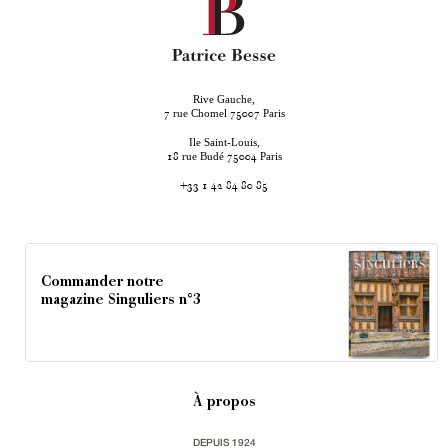
Rive Gauche,
rue Chomel
Paris
7
75007
Ile Saint-Louis,
rue Budé
Paris
18
75004
+33 1 42 84 80 85
Commander notre
magazine Singuliers n°3
À propos
DEPUIS 1924