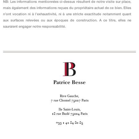
NB: Les informations mentionnées ci-dessus résultent de notre visite sur place,
mais également des informations reçues du propriétaire actuel de ce bien. Elles
n’ont vocation ni à l’exhaustivité, ni à une stricte exactitude notamment quant
aux surfaces relevées ou aux époques de construction. A ce titre, elles ne
sauraient engager notre responsabilité.
Rive Gauche,
rue Chomel
Paris
7
75007
Ile Saint-Louis,
rue Budé
Paris
18
75004
+33 1 42 84 80 85