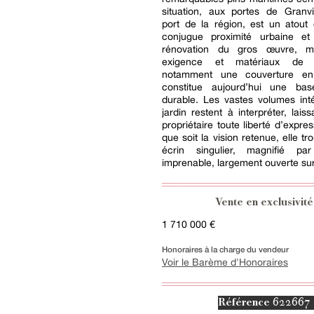
situation, aux portes de Granvi
port de la région, est un atout 
conjugue proximité urbaine e
rénovation du gros œuvre, 
exigence et matériaux de 
notamment une couverture e
constitue aujourd’hui une ba
durable. Les vastes volumes inté
jardin restent à interpréter, lais
propriétaire toute liberté d’expre
que soit la vision retenue, elle tr
écrin singulier, magnifié p
imprenable, largement ouverte sur
Vente en exclusivité
1 710 000 €
Honoraires à la charge du vendeur
Voir le Barème d'Honoraires
622667
Référence