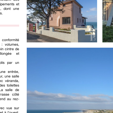
ipements et
e, dont une
s.
 conformité
e : volumes,
in cintre de
llongée et
blis par un
une entrée,
r, une salle
ec véranda,
es toilettes
La salle de
rasse côté
end au rez-
vec vue sur
t à l’ouest,