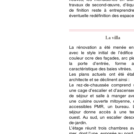
travaux de second-œuvre, d’équ
de finition reste à entreprendr
éventuelle redéfinition des espace
La villa
La rénovation a été menée en
avec le style initial de l’édific
couleur ocre des façades, arc ple
la porte d’entrée, forme a
caractéristique des baies vitrées.
Les plans actuels ont été éta
architecte et se déclinent ainsi :
Le rez-de-chaussée comprend 
une cage d’escalier et d’ascenseu
de séjour et salle à manger av
une cuisine ouverte mitoyenne, d
accessibles PMR, un bureau. 
séjour donne accès à une ter
ouest. Au sud, un escalier desc
de-jardin.
L’étage réunit trois chambres a
mer, dont l’une, exposée au nord e