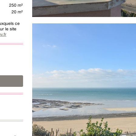
250 m²
20 m²
auxquels ce
r le site
v.fr