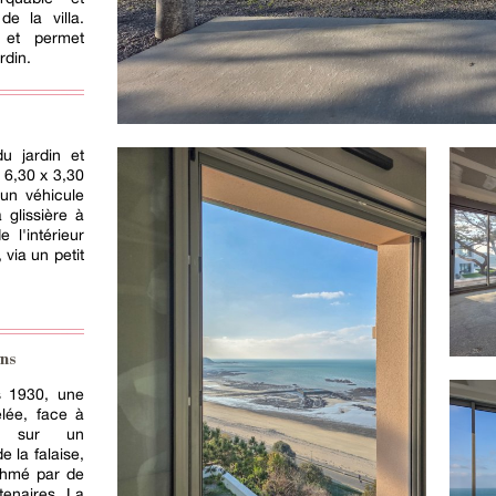
e la villa.
 et permet
rdin.
du jardin et
 6,30 x 3,30
’un véhicule
 glissière à
 l'intérieur
, via un petit
ns
 1930, une
lée, face à
ée sur un
 la falaise,
ythmé par de
tenaires. La