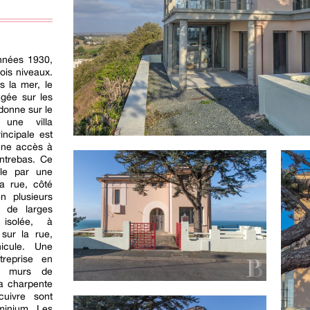
nnées 1930,
rois niveaux.
s la mer, le
gée sur les
 donne sur le
 une villa
incipale est
nne accès à
ontrebas. Ce
ble par une
a rue, côté
n plusieurs
r de larges
 isolée, à
 sur la rue,
icule. Une
treprise en
es murs de
la charpente
cuivre sont
minium. Les