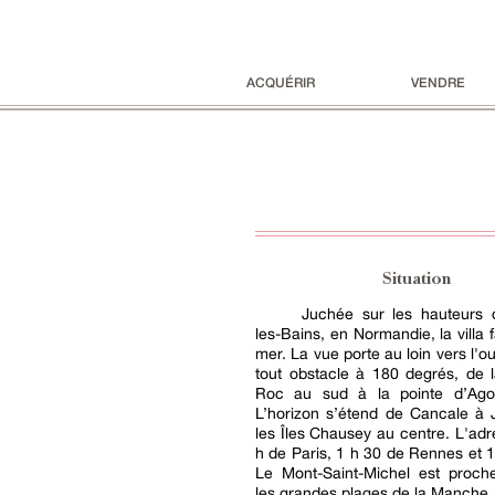
ACQUÉRIR
VENDRE
Situation
Juchée sur les hauteurs d
les-Bains, en Normandie, la villa f
mer. La vue porte au loin vers l'ou
tout obstacle à 180 degrés, de 
Roc au sud à la pointe d’Ago
L’horizon s’étend de Cancale à 
les Îles Chausey au centre. L'adr
h de Paris, 1 h 30 de Rennes et 
Le Mont-Saint-Michel est proche
les grandes plages de la Manche.