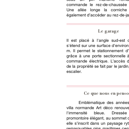
commande le rez-de-chaussée d
Une allée longe la corniche
également d’accéder au rez-de-ja
Le garage
Il est placé à l'angle sud-est 
s'étend sur une surface d'environ
m. Il permet le stationnement d
grâce à une porte sectionnelle à
commande électrique. L’accès de
de la propriété se fait par le jardin
escalier.
Ce que nous en penso
Emblématique des années
villa normande Art déco renouve
l'immensité bleue. Dress
promontoire élégant, au sommet de
elle s’inscrit dans un paysage r
remarquables pins maritimes cen