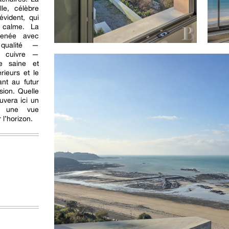
lle, célèbre
évident, qui
t calme. La
menée avec
qualité —
n cuivre —
se saine et
rieurs et le
sant au futur
ssion. Quelle
ouvera ici un
ar une vue
 l’horizon.