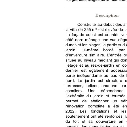
Description
Construite au début des a
la villa de 255 m² est élevée de t
La façade ouest est orientée ver
côté nord ménage une vue déga
dunes et les plages, la partie sud
jardin, lui-même bordé par
d'envergure similaire. L’entrée pr
située au niveau médiant qui do
l’étage et au rez-de-jardin en c
dernier est également accessi
porte indépendante au bas de l
nord. Le jardin est structuré e
terrasses, reliées chacune pa
escaliers. Une dépendance
l’extrémité du jardin et tournée
permet de stationner un véh
rénovation complète a été en
2022. Les fondations et l
soutènement ont été renforcés, 
du toit et sa couverture en 
neuves, les menuiseries en alu