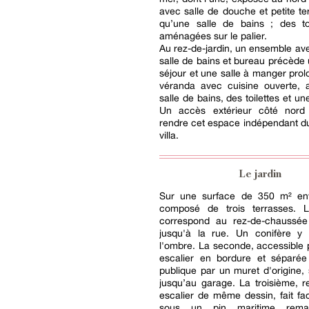
avec salle de douche et petite ter
qu’une salle de bains ; des toi
aménagées sur le palier.
Au rez-de-jardin, un ensemble a
salle de bains et bureau précède 
séjour et une salle à manger pro
véranda avec cuisine ouverte, a
salle de bains, des toilettes et u
Un accès extérieur côté nord
rendre cet espace indépendant du
villa.
Le jardin
Sur une surface de 350 m² envi
composé de trois terrasses. 
correspond au rez-de-chaussée
jusqu'à la rue. Un conifère y
l'ombre. La seconde, accessible 
escalier en bordure et séparée
publique par un muret d'origine,
jusqu’au garage. La troisième, r
escalier de même dessin, fait fa
sous un pin maritime rema