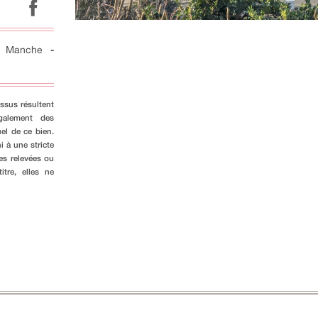
-
Manche
-
ssus résultent
galement des
el de ce bien.
i à une stricte
es relevées ou
tre, elles ne