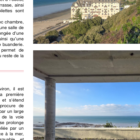
rasse, ainsi
lettes sont
vec chambre,
une salle de
longée d’une
insi qu’une
ne buanderie.
 permet de
 reste de la
ron, il est
La première
 et s'étend
 procure de
par un large
 de la voie
 se prolonge
eliée par un
ce à la mer,
rquable et