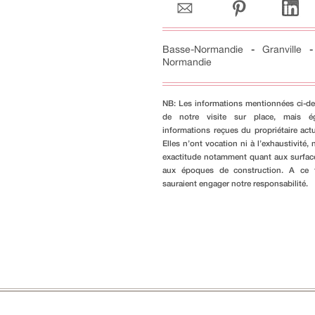
Basse-Normandie
-
Granville
Normandie
NB: Les informations mentionnées ci-de
de notre visite sur place, mais é
informations reçues du propriétaire actu
Elles n’ont vocation ni à l’exhaustivité, n
exactitude notamment quant aux surfac
aux époques de construction. A ce ti
sauraient engager notre responsabilité.