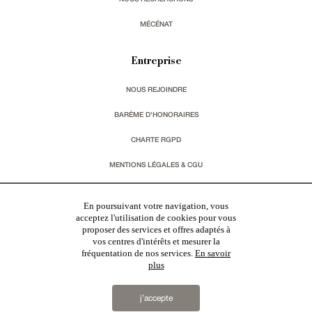
MÉCÉNAT
Entreprise
NOUS REJOINDRE
BARÈME D'HONORAIRES
CHARTE RGPD
MENTIONS LÉGALES & CGU
Vous souhaitez recevoir nos lettres d'information ?
En poursuivant votre navigation, vous
acceptez l'utilisation de cookies pour vous
proposer des services et offres adaptés à
s'inscrire
vos centres d'intérêts et mesurer la
fréquentation de nos services.
En savoir
plus
j’accepte