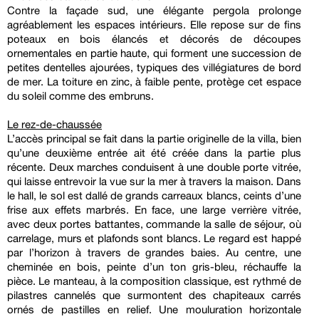
Contre la façade sud, une élégante pergola prolonge
agréablement les espaces intérieurs. Elle repose sur de fins
poteaux en bois élancés et décorés de découpes
ornementales en partie haute, qui forment une succession de
petites dentelles ajourées, typiques des villégiatures de bord
de mer. La toiture en zinc, à faible pente, protège cet espace
du soleil comme des embruns.
Le rez-de-chaussée
L’accès principal se fait dans la partie originelle de la villa, bien
qu’une deuxième entrée ait été créée dans la partie plus
récente. Deux marches conduisent à une double porte vitrée,
qui laisse entrevoir la vue sur la mer à travers la maison. Dans
le hall, le sol est dallé de grands carreaux blancs, ceints d’une
frise aux effets marbrés. En face, une large verrière vitrée,
avec deux portes battantes, commande la salle de séjour, où
carrelage, murs et plafonds sont blancs. Le regard est happé
par l’horizon à travers de grandes baies. Au centre, une
cheminée en bois, peinte d’un ton gris-bleu, réchauffe la
pièce. Le manteau, à la composition classique, est rythmé de
pilastres cannelés que surmontent des chapiteaux carrés
ornés de pastilles en relief. Une mouluration horizontale