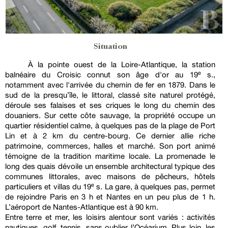
Situation
À la pointe ouest de la Loire-Atlantique, la station
balnéaire du Croisic connut son âge d'or au 19ᵉ s.,
notamment avec l'arrivée du chemin de fer en 1879. Dans le
sud de la presqu’île, le littoral, classé site naturel protégé,
déroule ses falaises et ses criques le long du chemin des
douaniers. Sur cette côte sauvage, la propriété occupe un
quartier résidentiel calme, à quelques pas de la plage de Port
Lin et à 2 km du centre-bourg. Ce dernier allie riche
patrimoine, commerces, halles et marché. Son port animé
témoigne de la tradition maritime locale. La promenade le
long des quais dévoile un ensemble architectural typique des
communes littorales, avec maisons de pêcheurs, hôtels
particuliers et villas du 19ᵉ s. La gare, à quelques pas, permet
de rejoindre Paris en 3 h et Nantes en un peu plus de 1 h.
L’aéroport de Nantes-Atlantique est à 90 km.
Entre terre et mer, les loisirs alentour sont variés : activités
nautiques, golf, tennis, sans oublier l’Océarium. Plus loin, les