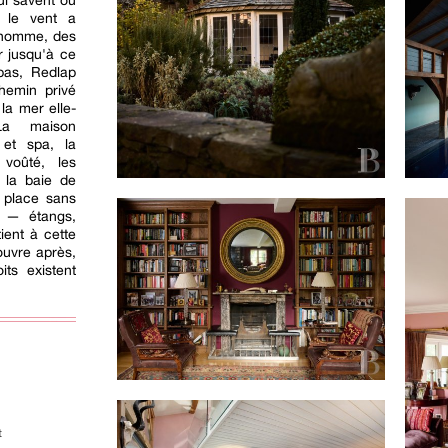
ui savent où
 le vent a
'homme, des
r jusqu'à ce
bas, Redlap
hemin privé
la mer elle-
La maison
 et spa, la
e voûté, les
 la baie de
 place sans
e — étangs,
ient à cette
ouvre après,
its existent
t