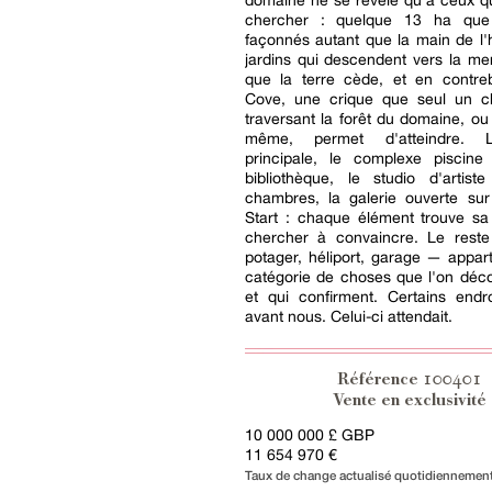
domaine ne se révèle qu'à ceux q
chercher : quelque 13 ha que
façonnés autant que la main de l
jardins qui descendent vers la me
que la terre cède, et en contre
Cove, une crique que seul un c
traversant la forêt du domaine, ou 
même, permet d'atteindre. 
principale, le complexe piscine
bibliothèque, le studio d'artist
chambres, la galerie ouverte sur
Start : chaque élément trouve sa
chercher à convaincre. Le rest
potager, héliport, garage — appart
catégorie de choses que l'on déc
et qui confirment. Certains endro
avant nous. Celui-ci attendait.
100401
Référence
Vente en exclusivité
10 000 000 £ GBP
11 654 970 €
Taux de change actualisé quotidiennemen