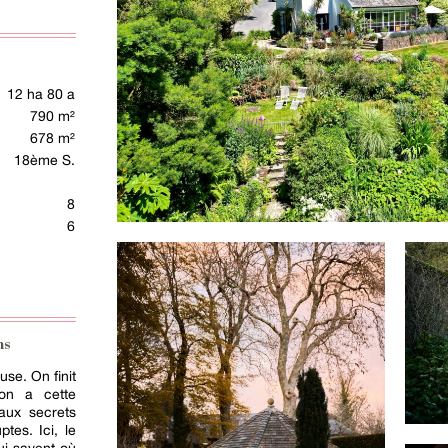
12 ha 80 a
790 m²
678 m²
18ème S.
8
6
ns
se. On finit
on a cette
eaux secrets
ptes. Ici, le