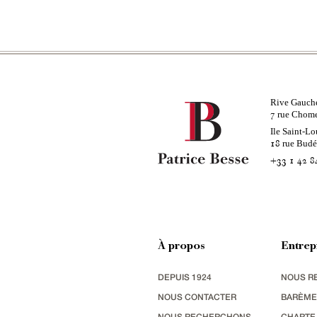
Rive Gauch
rue Chom
7
Ile Saint-Lo
rue Bud
18
+33 1 42 8
À propos
Entrep
DEPUIS 1924
NOUS R
NOUS CONTACTER
BARÈME
NOUS RECHERCHONS
CHARTE