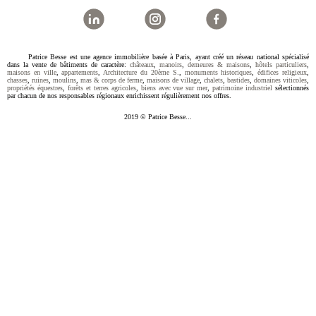
Patrice Besse est une agence immobilière basée à Paris, ayant créé un réseau national spécialisé
dans la vente de bâtiments de caractère:
châteaux
,
manoirs
,
demeures & maisons
,
hôtels particuliers
,
maisons en ville
,
appartements
,
Architecture du 20ème S.
,
monuments historiques
,
édifices religieux
,
chasses
,
ruines
,
moulins
,
mas & corps de ferme
,
maisons de village
,
chalets
,
bastides
,
domaines viticoles
,
propriétés équestres
,
forêts et terres agricoles
,
biens avec vue sur mer
,
patrimoine industriel
sélectionnés
par chacun de nos responsables régionaux enrichissent régulièrement nos offres.
2019 © Patrice Besse...