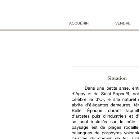
ACQUÉRIR
VENDRE
Situation
Dans une petite anse, ent
d'Agay et de Saint-Raphaël, non
célèbre île d'Or, le site nature
abrite d'élégantes demeures, té
Belle Époque durant laque
d'artistes puis d'industriels et d
se sont installés sur la côte
paysage est de plages rocaill
calanques de porphyres volcani
l'arrivée du chemin de fer, pin