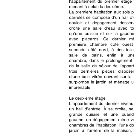
l'appartement du premier étage e
menant à celui du deuxième.
La première habitation aux sols 
carrelés se compose d'un hall d
couloir et dégagement desser
droite une salle d'eau avec toi
qu'une cuisine et sur la gauche
avec placards. Ce dernier 
première chambre côté oues
seconde côté nord, à des toile
salle de bains, enfin à une
chambre, dans le prolongement 
de la salle de séjour de l'appa
trois dernières pièces dispos
d'une baie vitrée ouvrant sur la 
surplombe le jardin et ménage 
imprenable.
Le deuxième étage
L'appartement du dernier niveau
un hall d'entrée. À sa droite, s
grande cuisine et une buand
gauche, un dégagement mène ve
chambres de l'habitation, l'une do
jardin à l'arrière de la maison