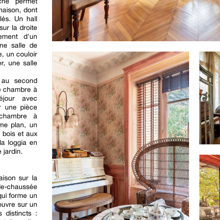
rche permet
maison, dont
lés. Un hall
ur la droite
lement d'un
une salle de
e, un couloir
, une salle
, au second
ne chambre à
éjour avec
r une pièce
 chambre à
ème plan, un
 bois et aux
la loggia en
 jardin.
aison sur la
e-chaussée
qui forme un
 ouvre sur un
 distincts :