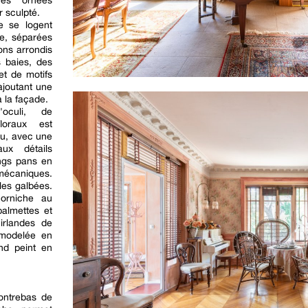
ines ornées
r sculpté.
e se logent
e, séparées
ons arrondis
s baies, des
t de motifs
ajoutant une
 la façade.
'oculi, de
loraux est
au, avec une
aux détails
ongs pans en
écaniques.
les galbées.
orniche au
almettes et
uirlandes de
 modelée en
nd peint en
contrebas de