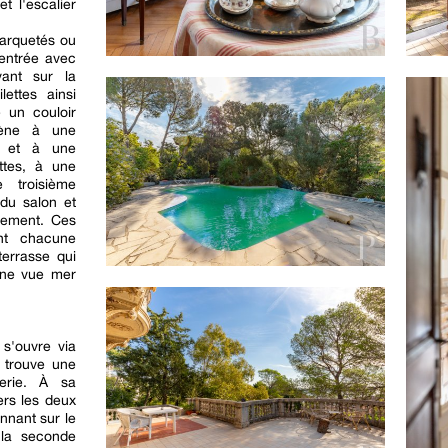
t l'escalier
parquetés ou
’entrée avec
vant sur la
lettes ainsi
 un couloir
mène à une
t et à une
ttes, à une
 troisième
du salon et
rtement. Ces
ent chacune
terrasse qui
une vue mer
 s'ouvre via
e trouve une
erie. À sa
rs les deux
nnant sur le
, la seconde