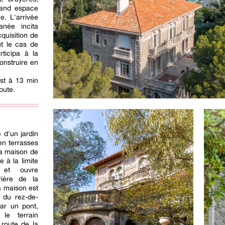
rand espace
e. L'arrivée
anée incita
quisition de
ut le cas de
rticipa à la
construire en
st à 13 min
oute.
e d'un jardin
en terrasses
La maison de
 à la limite
 et ouvre
rière de la
la maison est
u du rez-de-
ar un pont,
 le terrain
 route de la