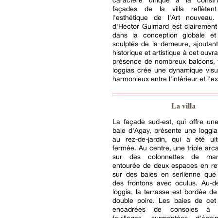
caractère unique à la constr
façades de la villa reflèten
l'esthétique de l'Art nouveau. 
d'Hector Guimard est clairement
dans la conception globale et 
sculptés de la demeure, ajoutan
historique et artistique à cet ouvra
présence de nombreux balcons, t
loggias crée une dynamique visue
harmonieux entre l'intérieur et l'ex
La villa
La façade sud-est, qui offre un
baie d'Agay, présente une loggi
au rez-de-jardin, qui a été ult
fermée. Au centre, une triple arc
sur des colonnettes de mar
entourée de deux espaces en ret
sur des baies en serlienne que
des frontons avec oculus. Au-d
loggia, la terrasse est bordée de
double poire. Les baies de cet
encadrées de consoles à v