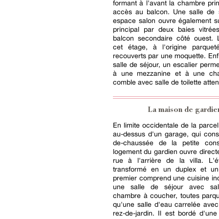
formant à l'avant la chambre pri
accès au balcon. Une salle de 
espace salon ouvre également su
principal par deux baies vitrée
balcon secondaire côté ouest. 
cet étage, à l'origine parquet
recouverts par une moquette. Enfi
salle de séjour, un escalier perm
à une mezzanine et à une ch
comble avec salle de toilette atte
La maison de gardie
En limite occidentale de la parcel
au-dessus d'un garage, qui const
de-chaussée de la petite const
logement du gardien ouvre direct
rue à l'arrière de la villa. L'
transformé en un duplex et un
premier comprend une cuisine in
une salle de séjour avec sa
chambre à coucher, toutes parqu
qu'une salle d'eau carrelée avec 
rez-de-jardin. Il est bordé d'une