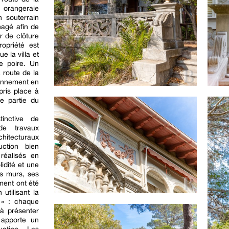
 orangeraie
n souterrain
nagé afin de
ur de clôture
ropriété est
e la villa et
e poire. Un
a route de la
ronnement en
pris place à
ne partie du
tinctive de
 de travaux
chitecturaux
ction bien
réalisés en
idité et une
Ses murs, ses
ment ont été
utilisant la
 » : chaque
 à présenter
 apporte un