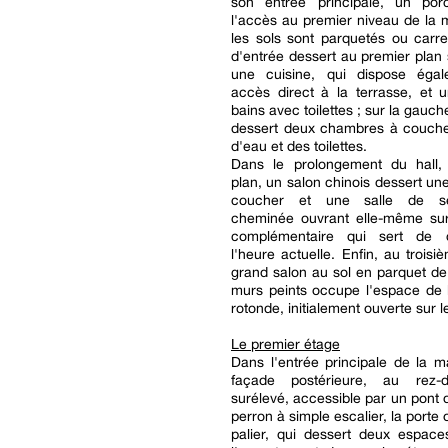
son entrée principale, un po
l'accès au premier niveau de la 
les sols sont parquetés ou carre
d'entrée dessert au premier plan s
une cuisine, qui dispose éga
accès direct à la terrasse, et 
bains avec toilettes ; sur la gauch
dessert deux chambres à coucher
d'eau et des toilettes.
Dans le prolongement du hall
plan, un salon chinois dessert u
coucher et une salle de s
cheminée ouvrant elle-même su
complémentaire qui sert de
l'heure actuelle. Enfin, au troisi
grand salon au sol en parquet de
murs peints occupe l'espace de 
rotonde, initialement ouverte sur le
Le premier étage
Dans l'entrée principale de la m
façade postérieure, au rez-d
surélevé, accessible par un pont 
perron à simple escalier, la porte
palier, qui dessert deux espaces