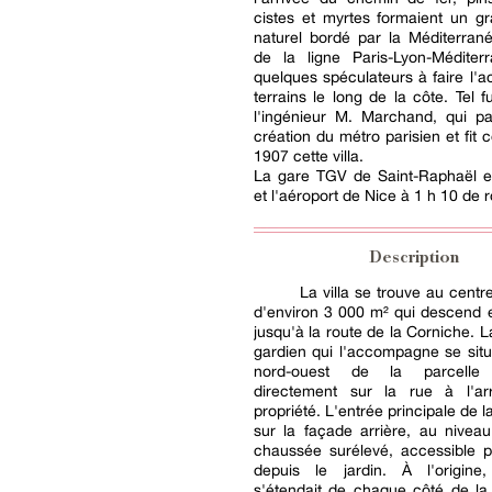
cistes et myrtes formaient un g
naturel bordé par la Méditerrané
de la ligne Paris-Lyon-Méditerr
quelques spéculateurs à faire l'ac
terrains le long de la côte. Tel f
l'ingénieur M. Marchand, qui pa
création du métro parisien et fit 
1907 cette villa.
La gare TGV de Saint-Raphaël e
et l'aéroport de Nice à 1 h 10 de r
Description
La villa se trouve au centr
d'environ 3 000 m² qui descend 
jusqu'à la route de la Corniche. 
gardien qui l'accompagne se situe
nord-ouest de la parcelle
directement sur la rue à l'ar
propriété. L'entrée principale de 
sur la façade arrière, au nivea
chaussée surélevé, accessible p
depuis le jardin. À l'origine,
s'étendait de chaque côté de la