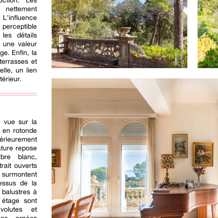
uction. Les
t nettement
L'influence
 perceptible
les détails
t une valeur
ge. Enfin, la
errasses et
lle, un lien
térieur.
e vue sur la
a en rotonde
érieurement
ature repose
bre blanc,
rait ouverts
 surmontent
essus de la
 balustres à
 étage sont
olutes et