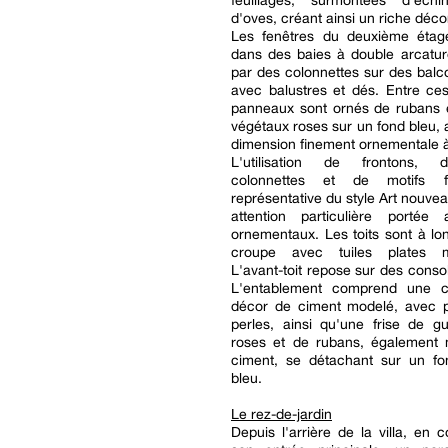
feuillages, surmontées d'éch
d'oves, créant ainsi un riche déco
Les fenêtres du deuxième étag
dans des baies à double arcatur
par des colonnettes sur des balc
avec balustres et dés. Entre ce
panneaux sont ornés de rubans e
végétaux roses sur un fond bleu, 
dimension finement ornementale à
L'utilisation de frontons, d
colonnettes et de motifs f
représentative du style Art nouve
attention particulière portée 
ornementaux. Les toits sont à l
croupe avec tuiles plates m
L'avant-toit repose sur des conso
L'entablement comprend une c
décor de ciment modelé, avec p
perles, ainsi qu'une frise de g
roses et de rubans, également
ciment, se détachant sur un fo
bleu.
Le rez-de-jardin
Depuis l'arrière de la villa, en 