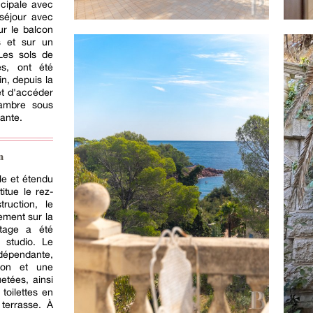
ncipale avec
séjour avec
r le balcon
s et sur un
Les sols de
és, ont été
n, depuis la
et d'accéder
ambre sous
nante.
n
le et étendu
itue le rez-
ruction, le
ement sur la
étage a été
 studio. Le
dépendante,
lon et une
etées, ainsi
toilettes en
 terrasse. À