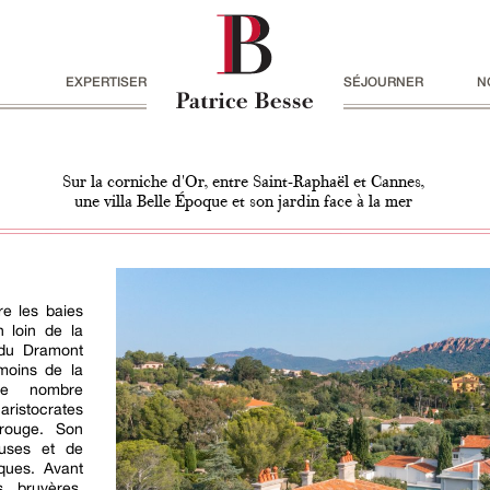
EXPERTISER
SÉJOURNER
N
Sur la corniche d'Or, entre Saint-Raphaël et Cannes,
une villa Belle Époque et son jardin face à la mer
re les baies
 loin de la
l du Dramont
moins de la
lle nombre
'aristocrates
 rouge. Son
euses et de
ques. Avant
s, bruyères,