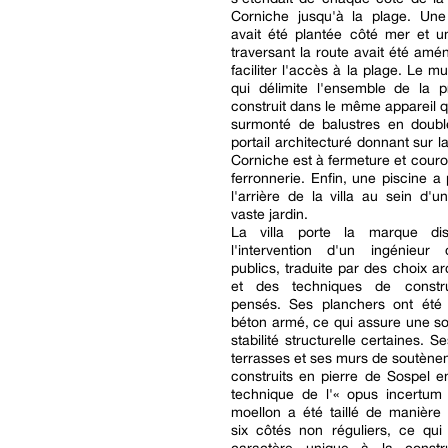
Corniche jusqu'à la plage. Une
avait été plantée côté mer et u
traversant la route avait été amé
faciliter l'accès à la plage. Le m
qui délimite l'ensemble de la p
construit dans le même appareil qu
surmonté de balustres en doubl
portail architecturé donnant sur l
Corniche est à fermeture et cou
ferronnerie. Enfin, une piscine a 
l'arrière de la villa au sein d'u
vaste jardin.
La villa porte la marque dis
l'intervention d'un ingénieur
publics, traduite par des choix ar
et des techniques de constru
pensés. Ses planchers ont été 
béton armé, ce qui assure une sol
stabilité structurelle certaines. 
terrasses et ses murs de soutène
construits en pierre de Sospel en 
technique de l'« opus incertum
moellon a été taillé de manière
six côtés non réguliers, ce qui