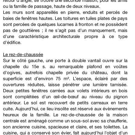
retour d'angle, se trouve une seconde maison, pour les amis
ou la famille de passage, haute de deux niveaux.
Les murs sont appareillés en pierre, enduits et percés de
baies de fenêtres hautes. Les toitures en tuiles plates de pays
sont percées de quelques lucarnes à fronton et ne possèdent
pas de gouttières ; il ne s'agit pas d'un manquement, mais
d'une caractéristique architecturale propre à ce type
d'édifice.
Le rez-de-chaussée
Sur le côté gauche, une porte à double vantail ouvre sur la
chapelle du 15e s. au remarquable plafond en voûtes
d'ogives, autrefois chapelle privée du château, dont la
superficie est d’environ 75 m². L’espace, éclairé par des
ouvertures réduites, laisse pénétrer une lumière tamisée.
Deux petites fenêtres carrées aux volets intérieurs en bois
sont complétées d'un œil-de-bœuf au niveau du pignon
antérieur. Le sol est recouvert de petits carreaux en terre
cuite. Aujourd’hui, ce lieu insolite est réservé aux évènements
heureux de la famille. Le rez-de-chaussée de la maison
centrale est aménagé comme un sous-sol avec sa chaufferie,
son ancienne cuisine, spacieuse et claire, et ses toilettes. La
cuisine, qui a conservé son évier, fait aujourd'hui l'objet d'un