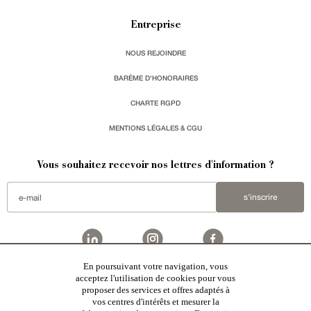
Entreprise
NOUS REJOINDRE
BARÈME D'HONORAIRES
CHARTE RGPD
MENTIONS LÉGALES & CGU
Vous souhaitez recevoir nos lettres d'information ?
s'inscrire
En poursuivant votre navigation, vous
Patrice Besse
est une agence immobilière basée à Paris, ayant créé un réseau national spécialisé
acceptez l'utilisation de cookies pour vous
dans la vente de bâtiments de caractère. Vente de
châteaux
,
manoirs
,
demeures & maisons
,
hôtels
proposer des services et offres adaptés à
particuliers
,
maisons en ville
,
appartements
,
Architecture du 20ème S.
,
monuments historiques
,
édifices
religieux
,
chasses
,
ruines
,
moulins
,
mas & corps de ferme
,
maisons de village
,
chalets
,
bastides
,
vos centres d'intérêts et mesurer la
domaines viticoles
,
propriétés équestres
,
forêts et terres agricoles
,
biens avec vue sur mer
,
patrimoine