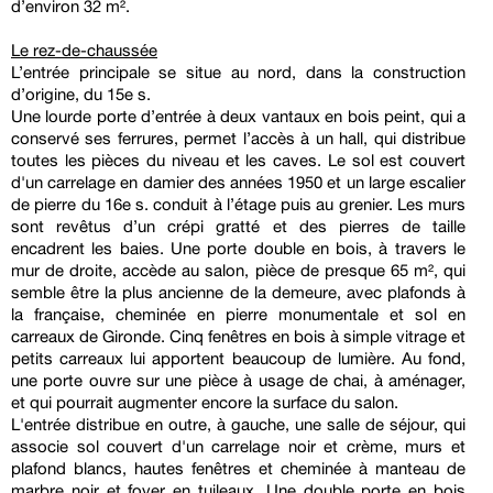
d’environ 32 m².
Le rez-de-chaussée
L’entrée principale se situe au nord, dans la construction
d’origine, du 15e s.
Une lourde porte d’entrée à deux vantaux en bois peint, qui a
conservé ses ferrures, permet l’accès à un hall, qui distribue
toutes les pièces du niveau et les caves. Le sol est couvert
d'un carrelage en damier des années 1950 et un large escalier
de pierre du 16e s. conduit à l’étage puis au grenier. Les murs
sont revêtus d’un crépi gratté et des pierres de taille
encadrent les baies. Une porte double en bois, à travers le
mur de droite, accède au salon, pièce de presque 65 m², qui
semble être la plus ancienne de la demeure, avec plafonds à
la française, cheminée en pierre monumentale et sol en
carreaux de Gironde. Cinq fenêtres en bois à simple vitrage et
petits carreaux lui apportent beaucoup de lumière. Au fond,
une porte ouvre sur une pièce à usage de chai, à aménager,
et qui pourrait augmenter encore la surface du salon.
L'entrée distribue en outre, à gauche, une salle de séjour, qui
associe sol couvert d'un carrelage noir et crème, murs et
plafond blancs, hautes fenêtres et cheminée à manteau de
marbre noir et foyer en tuileaux. Une double porte en bois