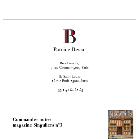
Rive Gauche,
rue Chomel
Paris
7
75007
Ile Saint-Louis,
rue Budé
Paris
18
75004
+33 1 42 84 80 85
Commander notre
magazine Singuliers n°3