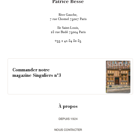
Rive Gauche,
rue Chomel
Paris
7
75007
Ile Saint-Louis,
rue Budé
Paris
18
75004
+33 1 42 84 80 85
Commander notre
magazine Singuliers n°3
À propos
DEPUIS 1924
NOUS CONTACTER