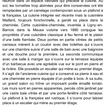
heurtoir dans un espace vestiaire qui précède la cuisine. Au
sol, les tomettes trop abimées pour être conservées ont été
remplacées par un carrelage contemporain sous un plafond à
la française. La cuisine intégrée est récente mais la cuisinière
Maillard, toujours fonctionnelle, a gardé sa place dans la
cheminée. Cette cuisinière-cheminée, inventée à Ligny-en-
Barrois dans la Meuse voisine vers 1890 conjugue les
propriétés d'une cuisinière classique à feu fermé et le plaisir
d'une belle flambée. Deux portes en partie vitrées de petits
carreaux mènent à un couloir avec des toilettes qui s'ouvre
sur une chambre suivie d'une salle de bain avec une baignoire
et une douche pour la première. La seconde communique
avec une salle à manger qui s'ouvre sur la terrasse équipée
d'un barbecue avec une agréable vue sur le pont en pierre et
la rivière. Elle possède un escalier qui mène au premier étage.
Il s'agit de l'ancienne cuisine qui a conservé sa pierre à eau et
une cheminée en pierre équipée d'un poêle à bois. A sa suite,
un grand salon où trône un imposant poêle émaillé lorrain.
Les murs sont en pierres apparentes, percés côté jardinet par
une vaste baie vitrée et par une porte-fenêtre côté terrasse.
Le plafond à la française est rustique, il s'ouvre pour laisser
place à un escalier qui mène au premier étage.