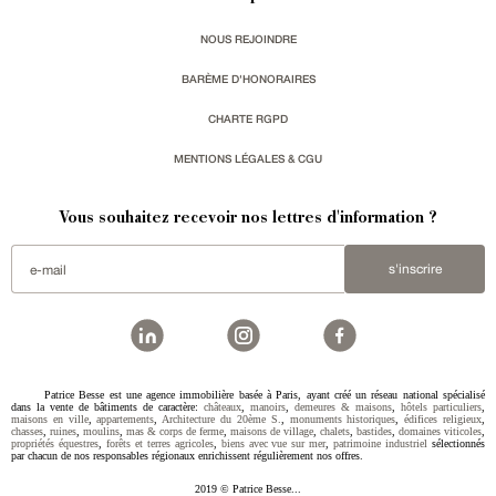
NOUS REJOINDRE
BARÈME D'HONORAIRES
CHARTE RGPD
MENTIONS LÉGALES & CGU
Vous souhaitez recevoir nos lettres d'information ?
s'inscrire
Patrice Besse est une agence immobilière basée à Paris, ayant créé un réseau national spécialisé
dans la vente de bâtiments de caractère:
châteaux
,
manoirs
,
demeures & maisons
,
hôtels particuliers
,
maisons en ville
,
appartements
,
Architecture du 20ème S.
,
monuments historiques
,
édifices religieux
,
chasses
,
ruines
,
moulins
,
mas & corps de ferme
,
maisons de village
,
chalets
,
bastides
,
domaines viticoles
,
propriétés équestres
,
forêts et terres agricoles
,
biens avec vue sur mer
,
patrimoine industriel
sélectionnés
par chacun de nos responsables régionaux enrichissent régulièrement nos offres.
2019 © Patrice Besse...