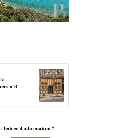
re
iers n°3
 lettres d'information ?