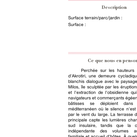
Description
Surface terrain/parc/jardin :
Surface :
Ce que nous en penso
Perchée sur les hauteurs 
d'Akrotiri, une demeure cycladiq
blanchis dialogue avec le paysag
Milos, île sculptée par les éruptio
et l'extraction de l'obsidienne qui
navigateurs et commerçants égéen
bâtisses se déploient dans
méditerranéen où le silence n'est
par le vent du large. La terrasse 
principale capte les lumières ch
sud insulaire, tandis que la co
indépendante des volumes au
familiale et accueil d'hôtes. À que