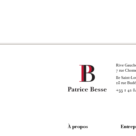
Rive Gauch
rue Chom
7
Ile Saint-Lo
rue Bud
18
+33 1 42 8
À propos
Entrep