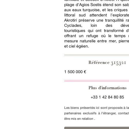
plage d'Agios Sostis étend son sabl
aux eaux turquoise, et les criques
littoral sud attendent l'explorat
Akrotiri préserve une tranquillité 
Cyclades, loin des dével
touristiques qui ont transformé d'
offrant un refuge où le temps 
mesure naturelle entre mer, pierr
et ciel égéen.
315321
Référence
1 500 000 €
Plus d'informations
+33 1 42 84 80 85
Les biens présentés ici sont proposés à l
partenaires exclusifs à l'étranger, conta
être mis en relation .