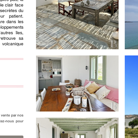
e clair face
 secrètes du
eur patient.
rare dans les
oppements
autres îles,
retrouve sa
e volcanique
a vente par nos
ctez-nous pour