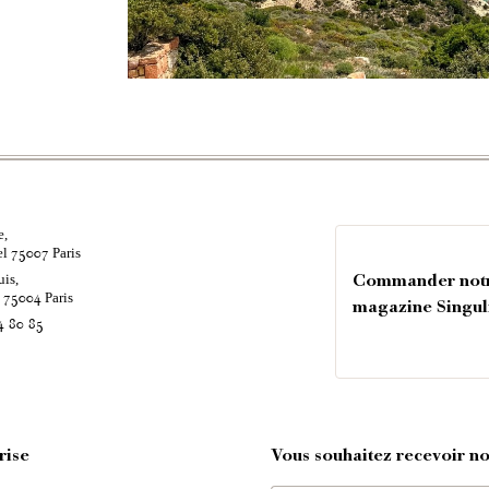
e,
el
Paris
75007
uis,
Commander not
é
Paris
75004
magazine Singul
4 80 85
rise
Vous souhaitez recevoir nos