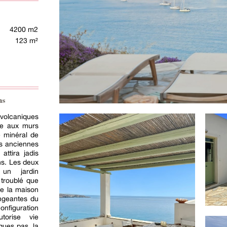
4200 m2
123 m²
ns
volcaniques
ue aux murs
e minéral de
ns anciennes
 attira jadis
s. Les deux
 un jardin
 troublé que
de la maison
angeantes du
nfiguration
torise vie
lques pas, la