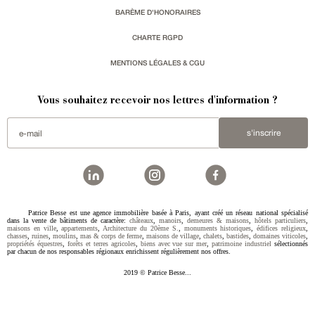
BARÈME D'HONORAIRES
CHARTE RGPD
MENTIONS LÉGALES & CGU
Vous souhaitez recevoir nos lettres d'information ?
s'inscrire
Patrice Besse est une agence immobilière basée à Paris, ayant créé un réseau national spécialisé
dans la vente de bâtiments de caractère:
châteaux
,
manoirs
,
demeures & maisons
,
hôtels particuliers
,
maisons en ville
,
appartements
,
Architecture du 20ème S.
,
monuments historiques
,
édifices religieux
,
chasses
,
ruines
,
moulins
,
mas & corps de ferme
,
maisons de village
,
chalets
,
bastides
,
domaines viticoles
,
propriétés équestres
,
forêts et terres agricoles
,
biens avec vue sur mer
,
patrimoine industriel
sélectionnés
par chacun de nos responsables régionaux enrichissent régulièrement nos offres.
2019 © Patrice Besse...