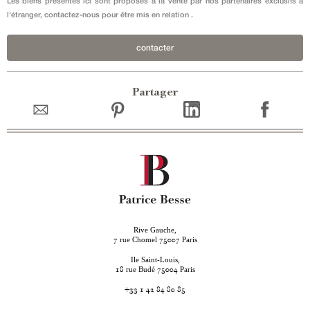
Les biens présentés ici sont proposés à la vente par nos partenaires exclusifs à
l'étranger, contactez-nous pour être mis en relation .
contacter
Partager
Rive Gauche,
rue Chomel
Paris
7
75007
Ile Saint-Louis,
rue Budé
Paris
18
75004
+33 1 42 84 80 85