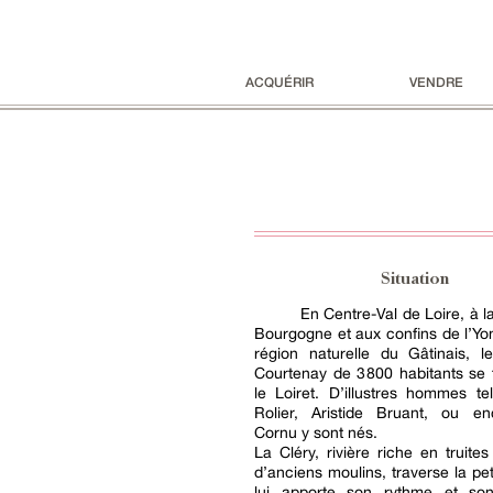
ACQUÉRIR
VENDRE
Situation
En Centre-Val de Loire, à la
Bourgogne et aux confins de l’Yo
région naturelle du Gâtinais, l
Courtenay de 3 800 habitants se
le Loiret. D’illustres hommes t
Rolier, Aristide Bruant, ou en
Cornu y sont nés.
La Cléry, rivière riche en truites
d’anciens moulins, traverse la peti
lui apporte son rythme et son