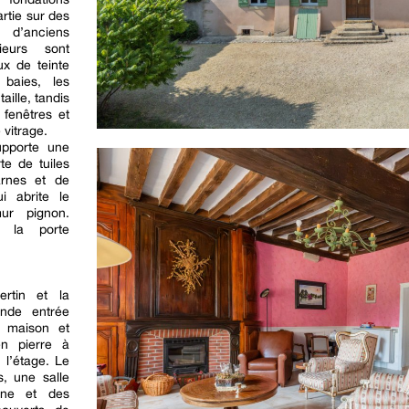
rtie sur des
 d’anciens
ieurs sont
ux de teinte
baies, les
aille, tandis
 fenêtres et
 vitrage.
upporte une
te de tuiles
arnes et de
i abrite le
ur pignon.
t la porte
ertin et la
ande entrée
a maison et
en pierre à
 l’étage. Le
, une salle
nne et des