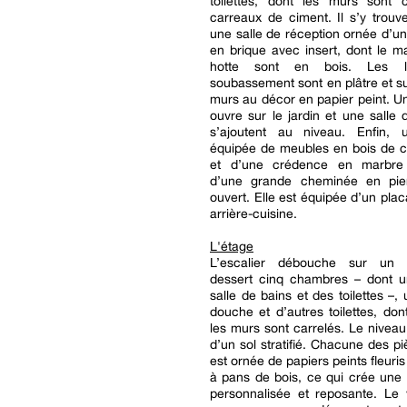
toilettes, dont les murs sont 
carreaux de ciment. Il s’y trou
une salle de réception ornée d’
en brique avec insert, dont le m
hotte sont en bois. Les l
soubassement sont en plâtre et 
murs au décor en papier peint. U
ouvre sur le jardin et une salle d
s’ajoutent au niveau. Enfin, 
équipée de meubles en bois de c
et d’une crédence en marbre
d’une grande cheminée en pie
ouvert. Elle est équipée d’un plac
arrière-cuisine.
L'étage
L’escalier débouche sur un c
dessert cinq chambres – dont 
salle de bains et des toilettes –,
douche et d’autres toilettes, dont
les murs sont carrelés. Le niveau
d’un sol stratifié. Chacune des pi
est ornée de papiers peints fleuri
à pans de bois, ce qui crée une
personnalisée et reposante. Le