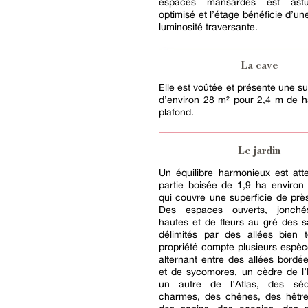
espaces mansardés est astu
optimisé et l’étage bénéficie d’u
luminosité traversante.
La cave
Elle est voûtée et présente une su
d’environ 28 m² pour 2,4 m de h
plafond.
Le jardin
Un équilibre harmonieux est atte
partie boisée de 1,9 ha environ e
qui couvre une superficie de prè
Des espaces ouverts, jonché
hautes et de fleurs au gré des s
délimités par des allées bien 
propriété compte plusieurs espèc
alternant entre des allées bordées
et de sycomores, un cèdre de l’
un autre de l’Atlas, des séq
charmes, des chênes, des hêtre