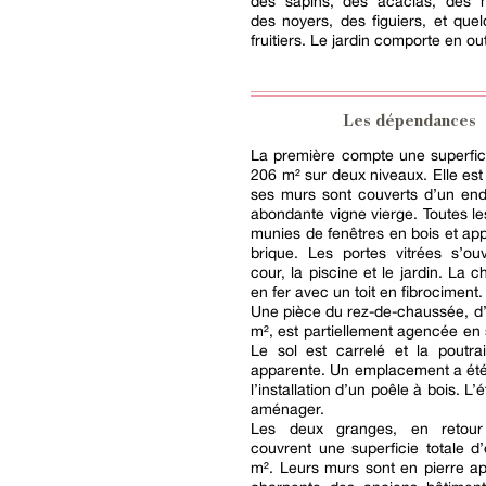
des sapins, des acacias, des m
des noyers, des figuiers, et que
fruitiers. Le jardin comporte en ou
Les dépendances
La première compte une superfic
206 m² sur deux niveaux. Elle est 
ses murs sont couverts d’un end
abondante vigne vierge. Toutes le
munies de fenêtres en bois et app
brique. Les portes vitrées s’ou
cour, la piscine et le jardin. La 
en fer avec un toit en fibrociment.
Une pièce du rez-de-chaussée, d
m², est partiellement agencée en s
Le sol est carrelé et la poutra
apparente. Un emplacement a été
l’installation d’un poêle à bois. L’
aménager.
Les deux granges, en retour 
couvrent une superficie totale d
m². Leurs murs sont en pierre a