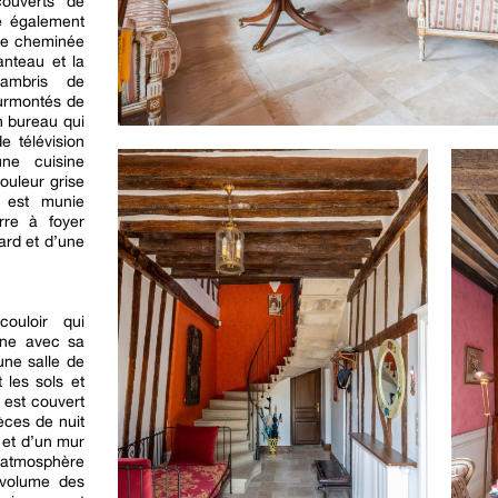
couverts de
ve également
une cheminée
anteau et la
ambris de
surmontés de
n bureau qui
e télévision
une cuisine
ouleur grise
 est munie
rre à foyer
ard et d’une
ouloir qui
une avec sa
 une salle de
 les sols et
 est couvert
èces de nuit
s et d’un mur
 atmosphère
 volume des