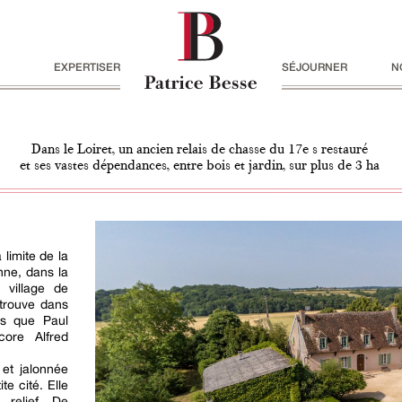
EXPERTISER
SÉJOURNER
N
Dans le Loiret, un ancien relais de chasse du 17e s restauré
et ses vastes dépendances, entre bois et jardin, sur plus de 3 ha
 limite de la
nne, dans la
e village de
 trouve dans
els que Paul
core Alfred
 et jalonnée
te cité. Elle
 relief. De