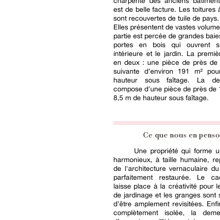
charpente des anciens bâtimen
est de belle facture. Les toitures
sont recouvertes de tuile de pays.
Elles présentent de vastes volum
partie est percée de grandes bai
portes en bois qui ouvrent s
intérieure et le jardin. La premiè
en deux : une pièce de près de 
suivante d’environ 191 m² po
hauteur sous faîtage. La d
compose d'une pièce de près de 
8,5 m de hauteur sous faîtage.
Ce que nous en penso
Une propriété qui forme 
harmonieux, à taille humaine, re
de l'architecture vernaculaire du
parfaitement restaurée. Le ca
laisse place à la créativité pour 
de jardinage et les granges sont 
d’être amplement revisitées. Enfi
complètement isolée, la deme