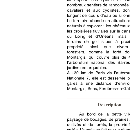
nombreux sentiers de randonnée 
cavaliers et aux cyclistes, do
longent ce cours d’eau ou sillonne
Le territoire abonde en attraction
naturels à explorer : les châteaux
les croisières fluviales sur le can
du Loing et d’Orléans, mais 
terrains de golf situés à prox
propriété ainsi que diver
forestiers, comme la forêt d
Montargis, qui couvre plus de 4
l’arborétum national des Barre
jardins remarquables.
À 130 km de Paris via l’autorou
Nationale 7, elle est desservie p
gares à une distance d’envir
Montargis, Sens, Ferrières-en-Gât
Description
Au bord de la petite vil
paysage de bocages, de prairies
cultivés et de forêts, la proprié
vallée. L’accès se fait par un che