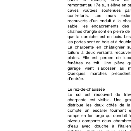
remontent au 17e s., s’élève en pa
caves voûtées soutenues par
contreforts. Les murs extér
recouverts d’un enduit à la cha
sable, les encadrements des 
chaînes d’angle sont en pierre de t
que la corniche est en bois. Les
les portes sont en bois et à double
La charpente en châtaignier s
toiture à deux versants recouver
plates. Elle est percée de luc
fenêtres de toit. Une pièce qu
garage vient s’adosser au m
Quelques marches précèden
d’entrée.
Le rez-de-chaussée
Le sol est recouvert de trav
charpente est visible. Une gr
distribue les deux côtés de l
compte un escalier tournant 
rampe en fer forgé qui conduit à
niveau comporte deux chambres
d’eau avec douche à l’italie