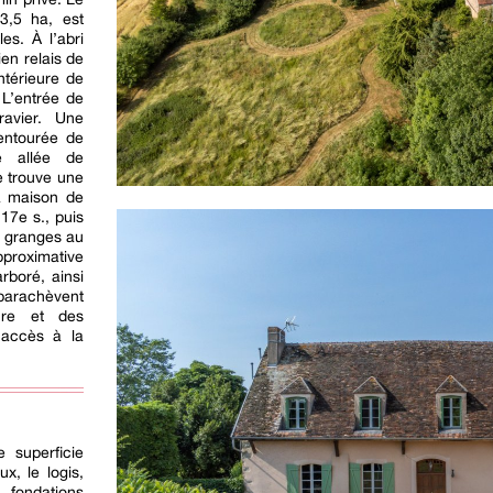
 3,5 ha, est
es. À l’abri
en relais de
ntérieure de
 L’entrée de
avier. Une
 entourée de
e allée de
e trouve une
a maison de
17e s., puis
s granges au
pproximative
rboré, ainsi
 parachèvent
ure et des
 accès à la
 superficie
x, le logis,
fondations