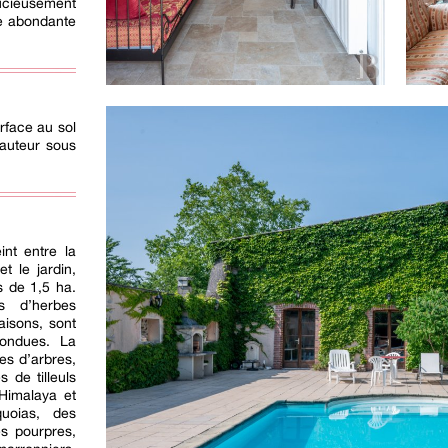
cieusement
ne abondante
rface au sol
auteur sous
int entre la
t le jardin,
s de 1,5 ha.
s d’herbes
aisons, sont
tondues. La
es d’arbres,
 de tilleuls
Himalaya et
uoias, des
s pourpres,