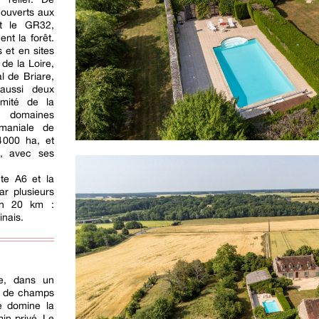
ouverts aux
nt le GR32,
nt la forêt.
s et en sites
 de la Loire,
al de Briare,
aussi deux
imité de la
s domaines
omaniale de
 000 ha, et
s, avec ses
te A6 et la
ar plusieurs
on 20 km :
inais.
le, dans un
, de champs
té domine la
min privé. Le