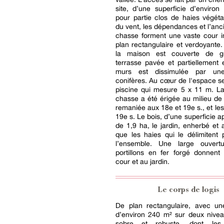
site, d’une superficie d’environ
pour partie clos de haies végétal
du vent, les dépendances et l’anci
chasse forment une vaste cour i
plan rectangulaire et verdoyante.
la maison est couverte de gr
terrasse pavée et partiellement
murs est dissimulée par un
conifères. Au cœur de l'espace s
piscine qui mesure 5 x 11 m. L
chasse a été érigée au milieu de 
remaniée aux 18e et 19e s., et le
19e s. Le bois, d’une superficie a
de 1,9 ha, le jardin, enherbé et a
que les haies qui le délimitent
l’ensemble. Une large ouvert
portillons en fer forgé donnent
cour et au jardin.
Le corps de logis
De plan rectangulaire, avec une
d’environ 240 m² sur deux niveau
sobre et robuste, dont les 