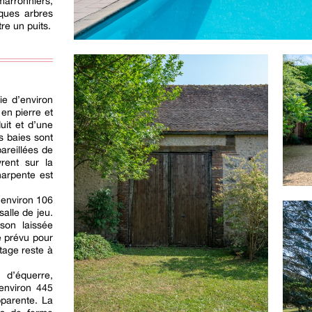
arronniers,
lques arbres
tre un puits.
ie d’environ
en pierre et
uit et d’une
s baies sont
areillées de
vrent sur la
charpente est
’environ 106
alle de jeu.
ison laissée
 prévu pour
étage reste à
d’équerre,
’environ 445
pparente. La