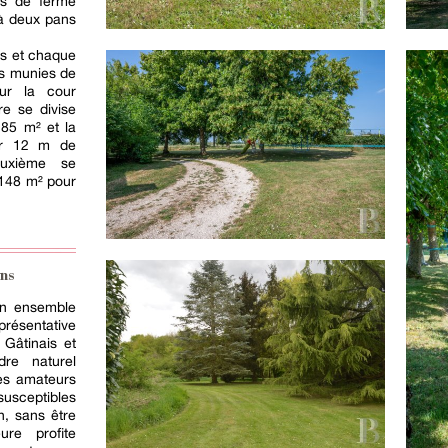
ts de ferme
 à deux pans
es et chaque
es munies de
ur la cour
re se divise
85 m² et la
ur 12 m de
euxième se
148 m² pour
ns
un ensemble
présentative
 Gâtinais et
dre naturel
les amateurs
susceptibles
n, sans être
ure profite