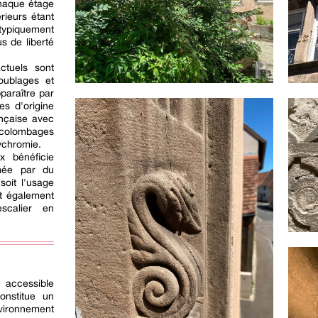
 Chaque étage
rieurs étant
ypiquement
s de liberté
ctuels sont
oublages et
pparaître par
les d'origine
ançaise avec
colombages
ychromie.
x bénéficie
rmée par du
soit l'usage
nt également
scalier en
accessible
onstitue un
vironnement