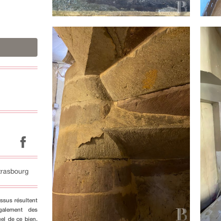
trasbourg
ssus résultent
galement des
el de ce bien.