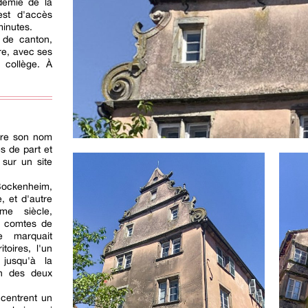
demie de la
est d'accès
minutes.
 de canton,
re, avec ses
 collège. À
ire son nom
s de part et
 sur un site
 Bockenheim,
, et d'autre
me siècle,
s comtes de
e marquait
itoires, l'un
 jusqu'à la
on des deux
ncentrent un