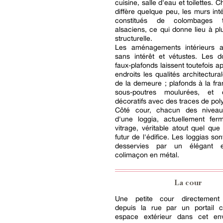
cuisine, salle d'eau et toilettes.
diffère quelque peu, les murs inté
constitués de colombages t
alsaciens, ce qui donne lieu à plu
structurelle.
Les aménagements intérieurs a
sans intérêt et vétustes. Les d
faux-plafonds laissent toutefois a
endroits les qualités architectura
de la demeure ; plafonds à la fr
sous-poutres moulurées, et 
décoratifs avec des traces de pol
Côté cour, chacun des niveau
d'une loggia, actuellement fe
vitrage, véritable atout quel que 
futur de l'édifice. Les loggias so
desservies par un élégant e
colimaçon en métal.
La cour
Une petite cour directement 
depuis la rue par un portail c
espace extérieur dans cet en