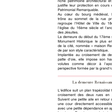
riche patrimoine architectural et
justifie leur protection en cour
Patrimonial Remarquable.
Au cœur du bourg médiéval, 
trône au sommet de la rue pri
regroupe l'Hôtel de Ville du 18
l'église du 16ème siècle et l'an
des Jésuites.
La demeure du début du 17ème si
Monument Historique le plus e
de la cité, nommée « maison Re
de par son style caractéristique.
Implantée au croisement de d
patte d'oie, elle impose son ha
volutes comme décor à l'ap
perspective formée par la grand'r
La demeure Renaissa
L'édifice suit un plan trapézoïdal
croisement des deux rues en p
Suivent une petite aile en retour 
une cour directement accessible
avec une petite dépendance en ap