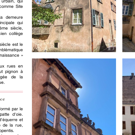
 urbain, qui
s comme Site
la demeure
ncipale qui
ème siècle,
cien collège
ècle est le
mblématique
naissance »
eux rues en
ut pignon à
ogée de la
ue.
nce
 formé par le
atte d'oie.
d'équerre et
 de la rue,
pentis.