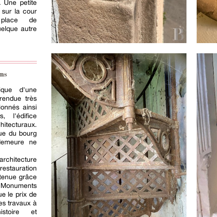
. Une petite
sur la cour
 place de
elque autre
ns
ique d'une
rendue très
lonnés ainsi
, l'édifice
itecturaux.
ue du bourg
 demeure ne
architecture
restauration
utenue grâce
 Monuments
ue le prix de
es travaux à
istoire et