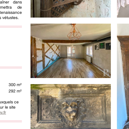
raîner dans
rmettra de
enaissance
 vétustes.
300 m²
292 m²
auxquels ce
r le site
v.fr