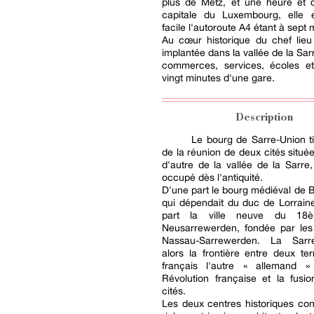
plus de Metz, et une heure et 
capitale du Luxembourg, elle 
facile l'autoroute A4 étant à sept 
Au cœur historique du chef lieu
implantée dans la vallée de la Sar
commerces, services, écoles et
vingt minutes d'une gare.
Description
Le bourg de Sarre-Union t
de la réunion de deux cités située
d'autre de la vallée de la Sarre,
occupé dès l'antiquité.
D'une part le bourg médiéval de
qui dépendait du duc de Lorraine
part la ville neuve du 18è
Neusarrewerden, fondée par le
Nassau-Sarrewerden. La Sarr
alors la frontière entre deux terr
français l'autre « allemand »
Révolution française et la fusi
cités.
Les deux centres historiques co