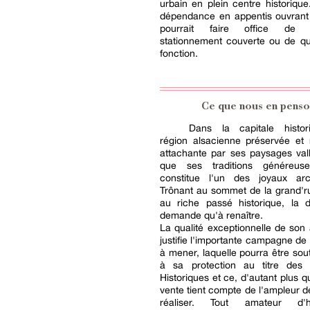
urbain en plein centre historique
dépendance en appentis ouvrant 
pourrait faire office de
stationnement couverte ou de qu
fonction.
Ce que nous en penso
Dans la capitale histor
région alsacienne préservée et 
attachante par ses paysages val
que ses traditions généreuses
constitue l'un des joyaux arch
Trônant au sommet de la grand'r
au riche passé historique, la
demande qu'à renaître.
La qualité exceptionnelle de son 
justifie l'importante campagne de 
à mener, laquelle pourra être so
à sa protection au titre des
Historiques et ce, d'autant plus q
vente tient compte de l'ampleur d
réaliser. Tout amateur d'h