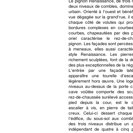
Le pignon Renaissance, de trois 
deux niveaux de combles, domine
urbain. Orienté à l'ouest et bénéf
vue dégagée sur la grand'rue, il 
chaque côté de volutes qui pro
bordures complexes en courbes
courbes, chapeautées par des p
oriel caractérise le rez-de-
pignon. Les façades sont percées
à meneaux, elles aussi caractér
style Renaissance. Les pierres
richement sculptées, font de la
des plus exceptionnelles de la rég
L'entrée par une façade laté
apparaître une tourelle d'esca
légèrement hors œuvre. Une loge
niveaux au-dessus de la porte c
cave voûtée comporte des scu
rez-de-chaussée surélevé accessi
pied depuis la cour, est le 
escalier à vis, en pierre de ta
creux. Celui-ci dessert chaqu
l'édifice, du sous-sol aux comb
des trois niveaux distribue un 
indépendant de quatre à cinq 