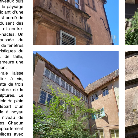
niveaux plus
 le paysage
iciant d'une
est bordé de
duisent des
 et contre-
inacles. Un
chaussée du
 de fenêtres
istiques du
 de taille,
 demeure une
ion.
rale laisse
lier à vis,
tte de trois
intrée de la
lptures. Le
ble de plain
départ d'un
ille à noyau
e niveau de
les. Chacun
appartement
pièces avec