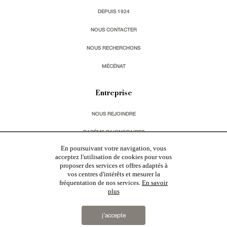
DEPUIS 1924
NOUS CONTACTER
NOUS RECHERCHONS
MÉCÉNAT
Entreprise
NOUS REJOINDRE
BARÈME D'HONORAIRES
En poursuivant votre navigation, vous
CHARTE RGPD
acceptez l'utilisation de cookies pour vous
proposer des services et offres adaptés à
MENTIONS LÉGALES & CGU
vos centres d'intérêts et mesurer la
fréquentation de nos services.
En savoir
plus
Vous souhaitez recevoir nos lettres d'information ?
j’accepte
s'inscrire