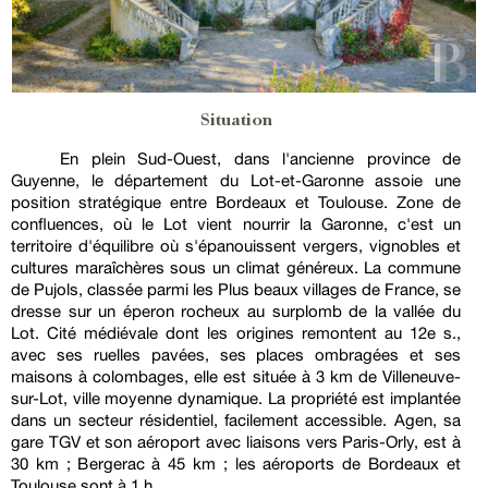
Situation
En plein Sud-Ouest, dans l'ancienne province de
Guyenne, le département du Lot-et-Garonne assoie une
position stratégique entre Bordeaux et Toulouse. Zone de
confluences, où le Lot vient nourrir la Garonne, c'est un
territoire d'équilibre où s'épanouissent vergers, vignobles et
cultures maraîchères sous un climat généreux. La commune
de Pujols, classée parmi les Plus beaux villages de France, se
dresse sur un éperon rocheux au surplomb de la vallée du
Lot. Cité médiévale dont les origines remontent au 12e s.,
avec ses ruelles pavées, ses places ombragées et ses
maisons à colombages, elle est située à 3 km de Villeneuve-
sur-Lot, ville moyenne dynamique. La propriété est implantée
dans un secteur résidentiel, facilement accessible. Agen, sa
gare TGV et son aéroport avec liaisons vers Paris-Orly, est à
30 km ; Bergerac à 45 km ; les aéroports de Bordeaux et
Toulouse sont à 1 h.