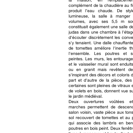
la maison, en remplacem
complément de la chaudière au fiou
produit l’eau chaude. De styl
lumineuse, la salle à manger
volumes, avec ses 5,5 m sou
constituait également une salle de
judas dans une chambre à l'étag
d'écouter discrètement les conve
s'y tenaient. Une dalle chauffant
de tomettes améliore l'inertie 
l'ensemble. Les poutres et s
peintes. Les murs, les entourag
et le vaisselier mural sont enduit
ou en granit mais revêtent de
s'inspirant des décors et coloris 
part et d'autre de la pièce, des
certaines sont pleines de vitraux 
de volets en bois, donnent vue su
le jardin médiéval.
Deux ouvertures voûtées e
marches permettent de descen
salon voisin, vaste pièce aux tons
sol recouvert de tomettes et au 
qui associe des lambris en be
poutres en bois peint. Deux fenêtr