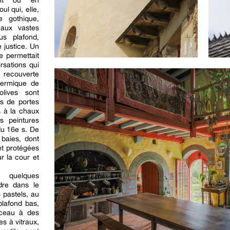
ent ou en
l qui, elle,
e gothique,
 aux vastes
s plafond,
 justice. Un
e permettait
rsations qui
e recouverte
thermique de
olives sont
es de portes
s à la chaux
s peintures
du 16e s. De
 baies, dont
et protégées
r la cour et
t quelques
dre dans le
 pastels, au
plafond bas,
rceau à des
es à vitraux,