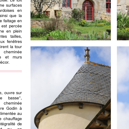
ise. Le toit
rne surfaces
ardoises en
ainsi que la
e faitage en
e est percée
ne en plein
tes tailles,
eux fenêtres
rent la tour
s, cheminée
te et murs
décor.
re, ouvre sur
e basse",
 cheminée
ère Godin à
 alimentée au
e chauffage
tégralité de