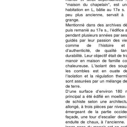
"maison du chapelain", est u
habitation en L, bâtie au 17e s. ;
peu plus ancienne, servait à l
grange.
Mentionné dans des archives dè
puis remanié au 17e s., l'édifice 
pendant plusieurs années par se
guidés par leur passion des viei
comme de l'histoire et
d'authenticité, de qualité t
durabilité. Leur objectif était de t
manoir en maison de famille con
chaleureuse. L'isolant des sou
les combles est en ouate de 
l'isolation et la régulation therm
sont assurées par un mélange de
de terre.
D'une surface d'environ 180 m
principal a été édifié en moellon 
de schiste selon une architect
allongé, à trois pièces par niveau
émergeant de la partie occide
façade, une tour d'escalier dem
enduite de chaux, à l'ancienne. 