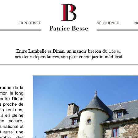
EXPERTISER
SÉJOURNER
N
Entre Lamballe et Dinan, un manoir breton du 15e s.,
ses deux dépendances, son parc et son jardin médiéval
proche de la
mor, le long
 entre Dinan
ve proche de
n-les-Lacs,
rs en pleine
n voiture,
 national et
t aussi une
semble des