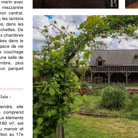
 marin avec
mezzanine
mon central.
 les lambris
és, dans les
uchettes. De
eux chambres
ées dans le
pace de vie
de couchage
une salle de
mbre, plus
'un parquet
lain »
ndre, elle
le comprend
aux éléments
 180 m², est
du manoir et
ction au 17e