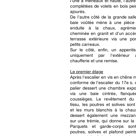
l'une à meneaux et haute, l'autre 
complétées de volets en bois pein
ajourés.
De l'autre côté de la grande sall
baie voûtée mène à une pièce 
enduite à la chaux, agréme
cheminée en granit et d'un accès
terrasse extérieure via une por
petits carreaux.
Sur le côté, enfin, un appentis
uniquement par l'extérieur 
chaufferie et une remise.
Le premier étage
Après l'escalier en vis en chêne m
conforme de l’escalier du 17e s. d
palier dessert une chambre exp
via une baie cintrée, flanqu
coussièges. Le revêtement du
tissu, les poutres et solives son
et les murs blanchis à la chaux
dessert également une mezzan
sur une trémie, qui donne sur la 
Parquets et garde-corps son
poutres, solives et plafond pein