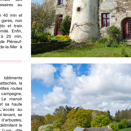
ssaires au
n 40 min et
s gares, non
lo et train
ité. Enfin,
t à 20 min,
de Pléneuf-
-de-la-Mer à
 bâtiments
attachés, la
tites routes
a campagne,
 Le manoir
et sa haute
 L'accès au
l tenant, se
d'arbustes,
limitent le
l'une, dite