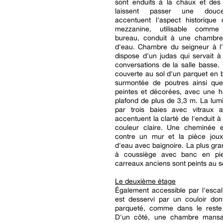
sont enduits à la chaux et des 
laissent passer une douce
accentuent l'aspect historique 
mezzanine, utilisable comm
bureau, conduit à une chambre
d'eau. Chambre du seigneur à l'o
dispose d'un judas qui servait à
conversations de la salle basse.
couverte au sol d'un parquet en bo
surmontée de poutres ainsi que
peintes et décorées, avec une h
plafond de plus de 3,3 m. La lum
par trois baies avec vitraux 
accentuent la clarté de l'enduit à
couleur claire. Une cheminée 
contre un mur et la pièce joux
d'eau avec baignoire. La plus gra
à coussiège avec banc en pie
carreaux anciens sont peints au s
Le deuxième étage
Également accessible par l'escalie
est desservi par un couloir don
parqueté, comme dans le reste
D'un côté, une chambre mansa