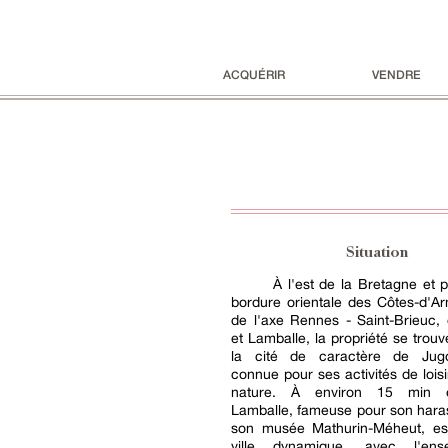
ACQUÉRIR
VENDRE
Situation
À l'est de la Bretagne et 
bordure orientale des Côtes-d'Ar
de l'axe Rennes - Saint-Brieuc,
et Lamballe, la propriété se trou
la cité de caractère de Jugo
connue pour ses activités de loisi
nature. À environ 15 min e
Lamballe, fameuse pour son haras
son musée Mathurin-Méheut, es
ville dynamique, avec l'en