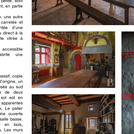
petite, sont
t, en partie
e, une autre
carrelée et
ntée d'une
 direct à la
te vitrée à
 accessible
abrite une
assif, copie
’origine, un
osée au sud
ée de deux
 sol est en
t apparentes
. Le palier
ine ouverte
salle basse.
t en bois,
ts. Les murs