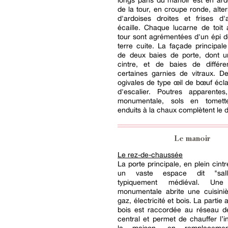
longs pans du manoir est en ardo
de la tour, en croupe ronde, alte
d'ardoises droites et frises d'
écaille. Chaque lucarne de toit 
tour sont agrémentées d'un épi d
terre cuite. La façade principal
de deux baies de porte, dont u
cintre, et de baies de différen
certaines garnies de vitraux. D
ogivales de type œil de bœuf éclai
d'escalier. Poutres apparente
monumentale, sols en tomet
enduits à la chaux complètent le 
Le manoir
Le rez-de-chaussée
La porte principale, en plein cint
un vaste espace dit "sall
typiquement médiéval. Une
monumentale abrite une cuisini
gaz, électricité et bois. La partie
bois est raccordée au réseau d
central et permet de chauffer l’in