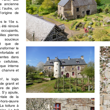
ne ancienne
 l'autre, un
'origine de
s le 15e s.
a été rénové
s occupants,
lles pierres
 soucieux
ant que de
ransformer le
fortable et
pentes dans
cellulose,
ique interne
 chanvre et
², le logis
de granit et
ure de plan
. S'y ajoute,
ntale de la
i-hors-œuvre
La toiture à