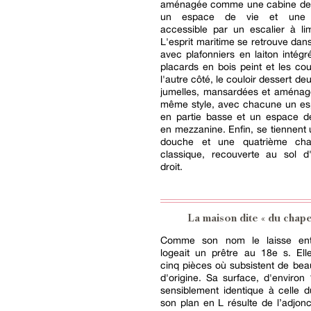
aménagée comme une cabine de
un espace de vie et une 
accessible par un escalier à li
L'esprit maritime se retrouve dans
avec plafonniers en laiton intégr
placards en bois peint et les co
l'autre côté, le couloir dessert d
jumelles, mansardées et aménag
même style, avec chacune un es
en partie basse et un espace 
en mezzanine. Enfin, se tiennent 
douche et une quatrième cha
classique, recouverte au sol d
droit.
La maison dite « du chape
Comme son nom le laisse ente
logeait un prêtre au 18e s. El
cinq pièces où subsistent de be
d'origine. Sa surface, d'environ
sensiblement identique à celle 
son plan en L résulte de l’adjon