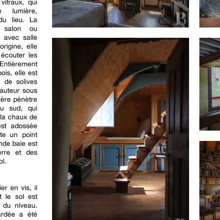
vitraux, qui
 lumière,
du lieu. La
e salon ou
 avec salle
rigine, elle
 écouter les
 Entièrement
is, elle est
 de solives
auteur sous
ière pénètre
au sud, qui
 la chaux de
est adossée
te un point
nde baie est
rre et des
ol.
r en vis, il
t le sol est
 du niveau.
rdée a été