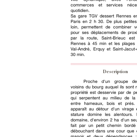
commerces et services néce
quotidien.
Sa gare TGV dessert Rennes e
Paris en 2 h 30. De plus petite
loin, permettent de combiner vé
pour ses déplacements de proxim
par la route, Saint-Brieuc es
Rennes à 45 min et les plages 
Val-André, Erquy et Saint-Jacut
30 min.
Description
Proche d'un groupe de
voisins du bourg auquel ils sont r
propriété est desservie par de pe
qui serpentent au milieu de l
entre hameaux, bois et prés.
apparaît au détour d'un virage 
stature domine les alentours.
domaine, d'environ 2 ha d'un seu
fait par un petit chemin bordé 
débouchant dans une cour que dé
manoir et deux dépendances : 