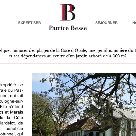
EXPERTISER
SÉJOURNER
N
lques minutes des plages de la Côte d'Opale, une gentilhommière du 1
et ses dépendances au centre d'un jardin arboré de 4 000 m²
ropriété se
ale du Pas-
ce, qui fait
oulogne-sur-
Elle s'étend
ps et Marais
de la Côte
ardelot, de
 bénéficie
otunnel, qui