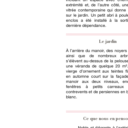
extrémité et, de l’autre côté, un
vitrée contemporaine qui donne 
sur le jardin. Un petit abri à pou
enclos a été installé à la sort
dernière dépendance.
Le jardin
À l’arrière du manoir, des noyers
ainsi que de nombreux arbres
s’élèvent au-dessus de la pelouse
une véranda de quelque 20 m²
vierge d’ornement aux teintes f
en automne court sur la façade
manoir aux deux niveaux, enc
fenêtres à petits carreaux
contrevents et de persiennes en b
blanc.
Ce que nous en penso
Noble et élégante à l'extér