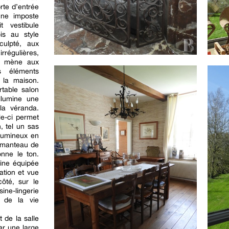
orte d’entrée
une imposte
t vestibule
is au style
culpté, aux
gulières,
ui mène aux
s éléments
 la maison.
rtable salon
llumine une
la véranda.
le-ci permet
, tel un sas
 lumineux en
 manteau de
nne le ton.
sine équipée
ation et vue
côté, sur le
sine-lingerie
t de la vie
 de la salle
ar une large