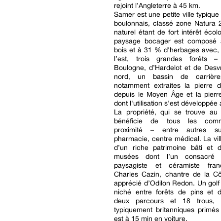
rejoint l’Angleterre à 45 km.
Samer est une petite ville typiqu
boulonnais, classé zone Natura 2
naturel étant de fort intérêt écol
paysage bocager est composé
bois et à 31 % d'herbages avec,
l’est, trois grandes forêts 
Boulogne, d’Hardelot et de Desv
nord, un bassin de carrièr
notamment extraites la pierre 
depuis le Moyen Âge et la pierr
dont l'utilisation s'est développée
La propriété, qui se trouve au c
bénéficie de tous les com
proximité – entre autres su
pharmacie, centre médical. La vill
d’un riche patrimoine bâti et d
musées dont l’un consacré 
paysagiste et céramiste fran
Charles Cazin, chantre de la Cô
apprécié d’Odilon Redon. Un golf
niché entre forêts de pins et 
deux parcours et 18 trous, 
typiquement britanniques primés
est à 15 min en voiture.