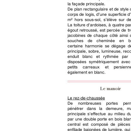
la façade principale.
De plan rectangulaire et de style 
corps de logis, d’une superficie d
m² hors sous-sol, s’élève sur d
La toiture d'ardoises, à quatre p
égout retroussé, est percée de tr
jacobines de chaque côté ainsi 
souches de cheminée en br
certaine harmonie se dégage d
principale, sobre, lumineuse, rec
enduit blanc et rythmée par 
disposées symétriquement avec
petits carreaux et persienn
également en blanc.
Le manoir
Le rez-de-chaussée
De nombreuses portes perm
pénétrer dans la demeure, ma
principale s'effectue au milieu du 
par une double porte en bois bla
central est composé de pièces
enfilade baignées de lumière, qu