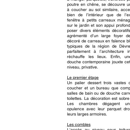
poutre en chêne, se découvre 
à coucher au sol similaire, acce
bien de l’intérieur que de l’ex
fenêtre à petits carreaux ména
sur le jardin et son appui profon
poser divers éléments décoratif
agrémenté d’un large foyer d
décoré de carreaux en faïence bl
typiques de la région de Dèvres
parfaitement à l’architecture i
réchauffe les lieux. Enfin, u
douche contemporaine jouxte cet
niveau, privative.
Le premier étage
Un palier dessert trois vastes
coucher et un bureau que comp
salles de bain ou de douche carr
toilettes. La décoration est sobre
Les chambres dégagent une
opulence avec leur parquet droi
leurs larges armoires.
Les combles
L'accès au niveau sous toiture