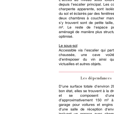
depuis l’escalier principal. Les c
charpente apparente, sont isolé
du sol et éclairés par des fenêtres
deux chambres à coucher mans
s'y trouvent sont de petite taille
m². Le reste de l'espace pou
aménagé de manière plus structu
optimisé.
Le sous-sol
Accessible via l’escalier qui par
chaussée, une cave voût
d’entreposer du vin ainsi qu
victuailles et autres objets.
Les dépendances
D’une surface totale d'environ 
bon état, elles se trouvent à la dr
et se composent d'un
d’approximativement 150 m² 
garage pour voitures et engins 
d'une salle de réception d'en
incluant un espace avec chem