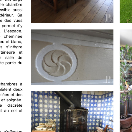
une chambre
ssible aussi
térieur. Sa
ge des vues
d permet d'y
s. L'espace,
e cheminée
eu et blanc,
, s’intègre
ntérieure et
ne salle de
te partie du
 chambres à
lètent deux
elées et des
 et soignée.
 discrète
t au sol et
 s'effectue