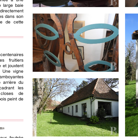
e large baie
directement
les dans son
ie de cette
 centenaires
 fruitiers
 et jouxtent
. Une vigne
lamboyantes
 arrière du
adrant les
 closes de
ois peint de
ns
ieur, feutrée