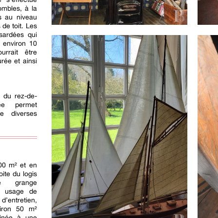
ombles, à la
s au niveau
 de toit. Les
ardées qui
, environ 10
rrait être
rée et ainsi
t du rez-de-
ée permet
e diverses
200 m² et en
oite du logis
e grange
à usage de
d’entretien,
viron 50 m²
inée à une