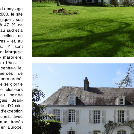
e du paysage
000, le site
ogique : son
 à 47 % de
 au sud et à
– celles de
res – et, au
es. Y sont
de Marquise
e marbrière,
 au 19e s.
entre-ville,
merces de
permarché,
e se glorifie
e plusieurs
au peintre
çais Jean-
te d’Opale,
 d'exception
dunes, avec
aux tracés
 en Europe,