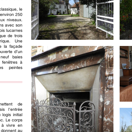
classique, le
’environ 250
eux niveaux.
ans avec son
ois lucarnes
que de trois
ique. Une
e la façade
ouverte d’un
neuf baies
 fenêtres à
es peintes
ettent de
is l'entrée
logis initial
nc. Le corps
 à vivre en
i donnent au