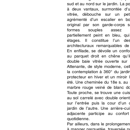
sud et au nord sur le jardin. La p
à deux vantaux, surmontée d'
vitrée, débouche sur un peti
agrémenté d’un escalier en bo
original par son garde-corps s
formes souples assez irré
partiellement peint en bleu, q
étages. Il constitue l’un de
architecturaux remarquables de
En enfilade, se dévoile un confo
au parquet droit en chêne qu'i
double baie vitrée ouverte sur 
Attenante, de style moderne, cel
la contemplation à 360° du jardin
protecteur en hiver et un miroir
été. Une cheminée du 18e s. au
marbre rouge veiné de blanc do
Toute proche, se trouve une cui
au sol carrelé avec double orient
sur l’entrée puis la cour d'un 
jardin de l’autre. Une arrière-cui
adjacente participe au confor
quotidienne.
Par ailleurs, dans le prolongement
à manger parquetée, traversée p