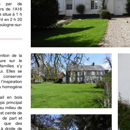
vie par de
rs de l'A16
e situe à 1 h
int en 2 h 20
ulogne-sur-
ntion de la
ure sur le
amilles s’y
i. Elles se
conserver
inspiration
rès homogène
ail en bois
ps principal
 au milieu de
est ceinte de
e de part et
si que des
à droite de