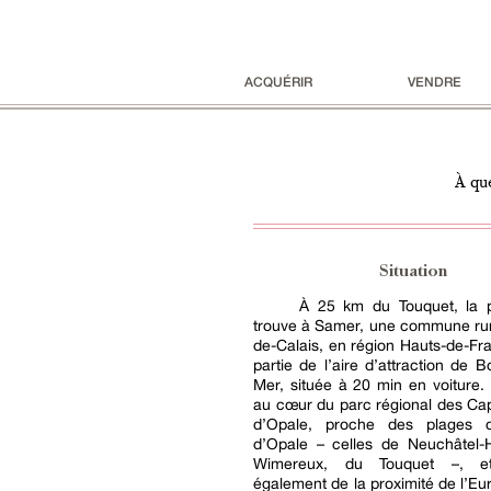
ACQUÉRIR
VENDRE
À que
Situation
À 25 km du Touquet, la p
trouve à Samer, une commune rur
de-Calais, en région Hauts-de-Fran
partie de l’aire d’attraction de B
Mer, située à 20 min en voiture. 
au cœur du parc régional des Ca
d’Opale, proche des plages 
d’Opale – celles de Neuchâtel-H
Wimereux, du Touquet –, et
également de la proximité de l’Eur