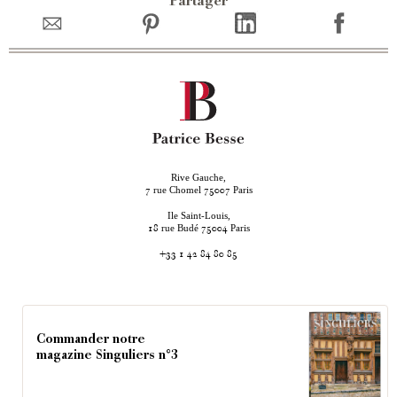
Partager
Rive Gauche,
rue Chomel
Paris
7
75007
Ile Saint-Louis,
rue Budé
Paris
18
75004
+33 1 42 84 80 85
Commander notre
magazine Singuliers n°3