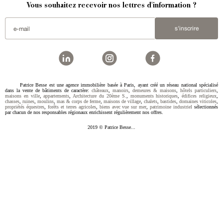
Vous souhaitez recevoir nos lettres d'information ?
s'inscrire
Patrice Besse est une agence immobilière basée à Paris, ayant créé un réseau national spécialisé
dans la vente de bâtiments de caractère:
châteaux
,
manoirs
,
demeures & maisons
,
hôtels particuliers
,
maisons en ville
,
appartements
,
Architecture du 20ème S.
,
monuments historiques
,
édifices religieux
,
chasses
,
ruines
,
moulins
,
mas & corps de ferme
,
maisons de village
,
chalets
,
bastides
,
domaines viticoles
,
propriétés équestres
,
forêts et terres agricoles
,
biens avec vue sur mer
,
patrimoine industriel
sélectionnés
par chacun de nos responsables régionaux enrichissent régulièrement nos offres.
2019 © Patrice Besse...