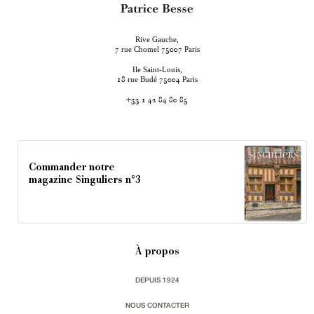
Rive Gauche,
rue Chomel
Paris
7
75007
Ile Saint-Louis,
rue Budé
Paris
18
75004
+33 1 42 84 80 85
Commander notre
magazine Singuliers n°3
À propos
DEPUIS 1924
NOUS CONTACTER