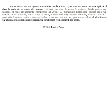
Patrice Besse est une agence immobilière basée à Paris, ayant créé un réseau national spécialisé
dans la vente de bâtiments de caractère:
châteaux
,
manoirs
,
demeures & maisons
,
hôtels particuliers
,
maisons en ville
,
appartements
,
Architecture du 20ème S.
,
monuments historiques
,
édifices religieux
,
chasses
,
ruines
,
moulins
,
mas & corps de ferme
,
maisons de village
,
chalets
,
bastides
,
domaines viticoles
,
propriétés équestres
,
forêts et terres agricoles
,
biens avec vue sur mer
,
patrimoine industriel
sélectionnés
par chacun de nos responsables régionaux enrichissent régulièrement nos offres.
2019 © Patrice Besse...