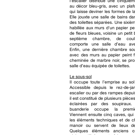
l’escalier distribue une cinqui
au décor bleu-gris, avec un plafo
qui laisse deviner les formes de l
Elle jouxte une salle de bains dan
des toilettes séparées. Une sixi
habillée aux murs d'un papier p
de fleurs bleues, voisine un petit
septième chambre, de coul
comporte une salle d’eau avec
Enfin, une dernière chambre so
avec des murs au papier peint f
cheminée de marbre noir, se pro
salle d’eau équipée de toilettes.
Le sous-sol
Il occupe toute l’emprise au so
Accessible depuis le rez-de-ja
escalier ou par des rampes depuis 
il est constitué de plusieurs pièce
éclairées par des soupiraux.
buanderie occupe la premi
Viennent ensuite cinq caves, qui
les éléments techniques et de c
manoir ou servent de lieux d
Quelques éléments anciens