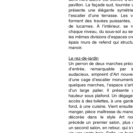
pavillon. La façade sud, tournée v
présente une élégante symétri
l’escalier d'une terrasse. Les 
forment des travées puissantes,
de lucarnes. À l’intérieur, se 
chaque niveau, du sous-sol au s
les mêmes divisions d’espaces cr
épais murs de refend qui structu
manoir.
Le rez-de-jardin
Un perron de deux marches précè
d’entrée, remarquable par 
audacieux, empreint d’Art nouve
d'une cage d’escalier monumenta
quelques marches, l'espace s’art
d’un large palier. Il présente
hauteur sous plafond. Un dégag
accès à des toilettes, à une gard
fond, à une cuisine. Vient ensuite
manger, pièce maîtresse du manoir
décorée dans le style Art no
précède un premier salon, plus 
un second salon, en retour, qui s'