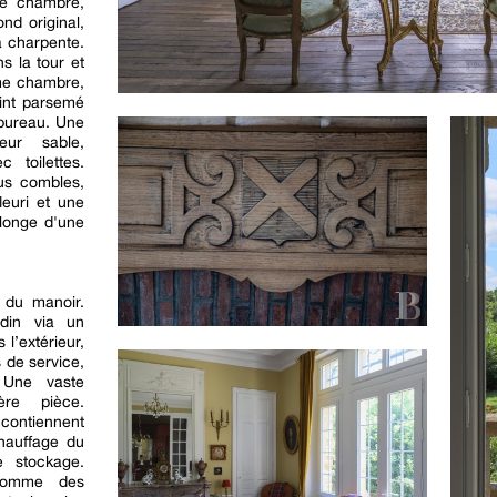
ème chambre,
nd original,
a charpente.
s la tour et
ème chambre,
eint parsemé
 bureau. Une
eur sable,
 toilettes.
us combles,
leuri et une
longe d'une
l du manoir.
rdin via un
l’extérieur,
s de service,
 Une vaste
ère pièce.
 contiennent
hauffage du
e stockage.
 comme des