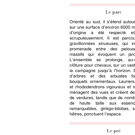
Le parc
Orienté au sud, il s’étend auto
sur une surface d’environ 6000 m
d’origine a été respecté et
scrupuleusement. Il est parcou
gravillonnées sinueuses, qui in
promenade entre des pelou
massifs qui évoquent un jard
L'ensemble se prolonge, au-
clôture pour chevaux, sur un vast
la campagne jusqu’à l’horizon. 
d’arbres et des arbustes f
bouquets ornementaux. Lauriers,
et rhododendrons vigoureux et 
ménagent des vues et créent d
de verdures, tandis que de nomb
de haute taille aux essenc
remarquables, ginkgo-bilobas, 
hêtres, ponctuent l’espace.
Le pré