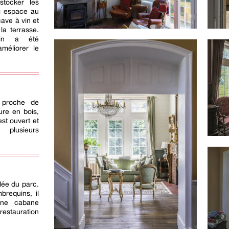
 stocker les
ng espace au
cave à vin et
la terrasse.
din a été
méliorer le
s proche de
ture en bois,
st ouvert et
 plusieurs
llée du parc.
brequins, il
une cabane
restauration