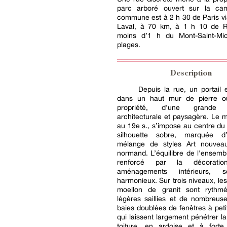
parc arboré ouvert sur la ca
commune est à 2 h 30 de Paris vi
Laval, à 70 km, à 1 h 10 de 
moins d’1 h du Mont-Saint-Mi
plages.
Description
Depuis la rue, un portail 
dans un haut mur de pierre o
propriété, d’une grande 
architecturale et paysagère. Le ma
au 19e s., s’impose au centre du
silhouette sobre, marquée d
mélange de styles Art nouvea
normand. L’équilibre de l'ensemb
renforcé par la décorati
aménagements intérieurs, 
harmonieux. Sur trois niveaux, le
moellon de granit sont rythm
légères saillies et de nombreus
baies doublées de fenêtres à peti
qui laissent largement pénétrer la
toiture, en ardoise et à forte