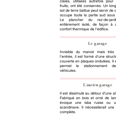
claies, utilisées autrefois pour
fruits, ont été conservés. Un lo
sol de terre battue peut servir de 
occupe toute la partie sud sous 
Le plancher du rez-de-jar
entièrement isolé, de façon à a
confort thermique de l'édifice.
Le garage
Invisible du manoir mais trè
l’entrée, il est formé d'une struc
couverte en plaques ondulées. Il e
permet le stationnement de
véhicules.
L'ancien garage
Il est dissimulé au détour d’une a
Fabriqué en bois et orné de lam
évoque une isba russe ou 
scandinave. Il nécessiterait une 
complète.