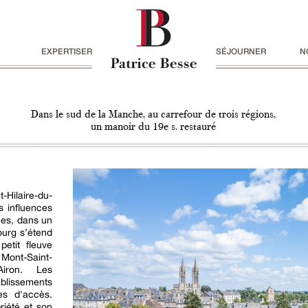
EXPERTISER
SÉJOURNER
N
Dans le sud de la Manche, au carrefour de trois régions,
un manoir du 19e s. restauré
-Hilaire-du-
s influences
nes, dans un
ourg s’étend
petit fleuve
u Mont-Saint-
Airon. Les
lissements
les d'accès.
riété et son