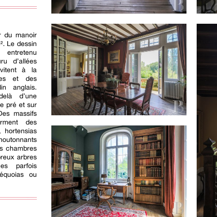
ur du manoir
². Le dessin
 entretenu
ru d’allées
vitent à la
ses et des
in anglais.
delà d’une
e pré et sur
Des massifs
orment des
 hortensias
moutonnants
es chambres
reux arbres
es parfois
séquoias ou