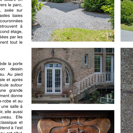
ers le parc,
e, axée sur
vastes baies
 couronnées
retrouvent à
econd étage,
éées par les
rent tout le
de la porte
son dessin
au. Au pied
le et après
icule autour
 une grande
ement donne
e-robe et au
 une salle à
, elle aussi
uveau. Elle
classique et
étend à l’est