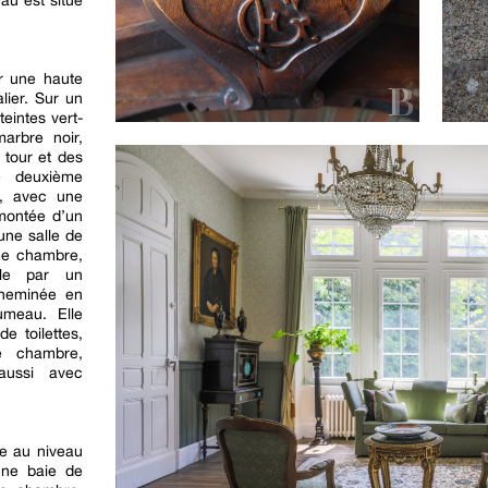
au est situé
ar une haute
lier. Sur un
eintes vert-
arbre noir,
 tour et des
ne deuxième
n, avec une
montée d’un
une salle de
ème chambre,
ble par un
cheminée en
umeau. Elle
e toilettes,
e chambre,
aussi avec
le au niveau
 une baie de