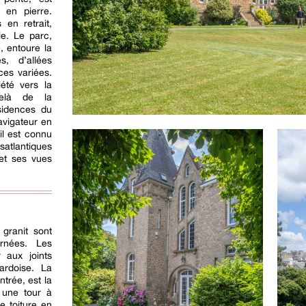
 en pierre.
en retrait,
le. Le parc,
, entoure la
, d’allées
ces variées.
été vers la
delà de la
ésidences du
avigateur en
 il est connu
tlantiques
 et ses vues
granit sont
rnées. Les
 aux joints
 ardoise. La
ntrée, est la
 une tour à
e toiture en