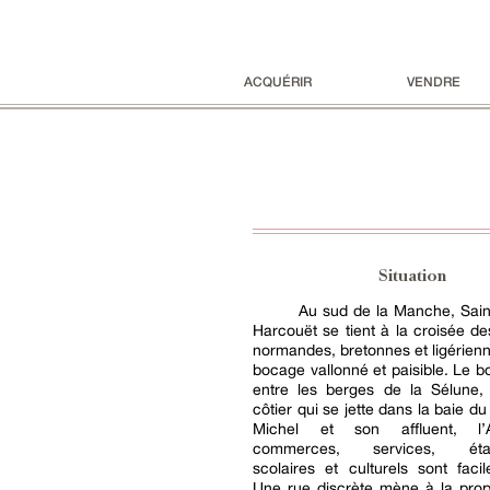
ACQUÉRIR
VENDRE
Situation
Au sud de la Manche, Saint
Harcouët se tient à la croisée de
normandes, bretonnes et ligérien
bocage vallonné et paisible. Le b
entre les berges de la Sélune, 
côtier qui se jette dans la baie d
Michel et son affluent, l’
commerces, services, étab
scolaires et culturels sont faci
Une rue discrète mène à la prop