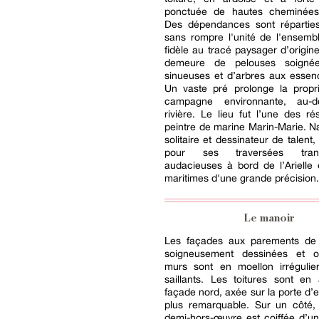
ponctuée de hautes cheminées
Des dépendances sont réparties 
sans rompre l'unité de l'ensemb
fidèle au tracé paysager d’origine
demeure de pelouses soignées
sinueuses et d’arbres aux essen
Un vaste pré prolonge la propri
campagne environnante, au-
rivière. Le lieu fut l’une des r
peintre de marine Marin-Marie. N
solitaire et dessinateur de talent,
pour ses traversées transa
audacieuses à bord de l’Arielle
maritimes d'une grande précision.
Le manoir
Les façades aux parements de 
soigneusement dessinées et o
murs sont en moellon irrégulier
saillants. Les toitures sont en
façade nord, axée sur la porte d’e
plus remarquable. Sur un côté,
demi-hors-œuvre est coiffée d’un