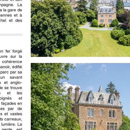
mpagne. La
a la gare de
Rennes et à
chel et des
en fer forgé
uvre sur la
cohérence
noir, édifié
 parc par sa
’un savant
u et anglo-
le se trouve
on et les
soignés et
s façades en
ées par de
es et vastes
ts carreaux,
 lumière. La
 pente, est