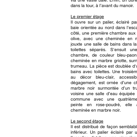
via une vaste baie. Enfin, un bure
dans la tour, à l’avant du manoir.
Le premier étage
Il ouvre sur un palier, éclairé p
baie orientée au nord dans l’esca
côté, une première chambre aux t
olive, avec une cheminée en m
jouxte une salle de bains dans la
toilettes séparés. S'ensuit u
chambre, de couleur bleu-pao
cheminée en marbre griotte, sur
trumeau. La pièce est doublée d'
bains avec toilettes. Une troisi
au décor bleu-clair, accessi
dégagement, est ornée d’une 
marbre noir surmontée d’un tr
voisine une salle d’eau équipée d
commune avec une quatrièm
peinte en rose-poudré, elle 
cheminée en marbre noir.
Le second étage
Il est distribué de façon semblab
inférieur. Un palier éclairé par