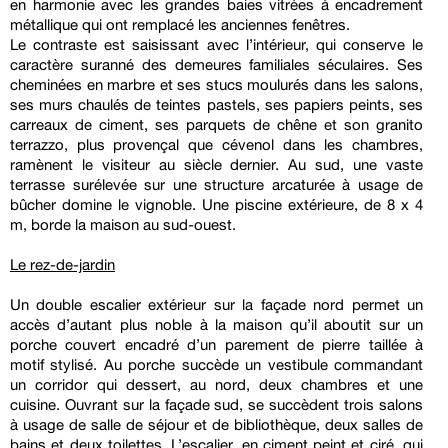
en harmonie avec les grandes baies vitrées à encadrement
métallique qui ont remplacé les anciennes fenêtres.
Le contraste est saisissant avec l’intérieur, qui conserve le
caractère suranné des demeures familiales séculaires. Ses
cheminées en marbre et ses stucs moulurés dans les salons,
ses murs chaulés de teintes pastels, ses papiers peints, ses
carreaux de ciment, ses parquets de chêne et son granito
terrazzo, plus provençal que cévenol dans les chambres,
ramènent le visiteur au siècle dernier. Au sud, une vaste
terrasse surélevée sur une structure arcaturée à usage de
bûcher domine le vignoble. Une piscine extérieure, de 8 x 4
m, borde la maison au sud-ouest.
Le rez-de-jardin
Un double escalier extérieur sur la façade nord permet un
accès d’autant plus noble à la maison qu’il aboutit sur un
porche couvert encadré d’un parement de pierre taillée à
motif stylisé. Au porche succède un vestibule commandant
un corridor qui dessert, au nord, deux chambres et une
cuisine. Ouvrant sur la façade sud, se succèdent trois salons
à usage de salle de séjour et de bibliothèque, deux salles de
bains et deux toilettes. L’escalier, en ciment peint et ciré, qui