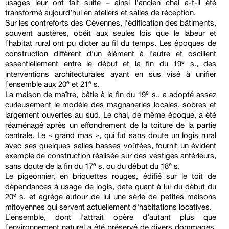
usages leur ont fait suite – ainsi l’ancien chai a-t-il été
transformé aujourd’hui en ateliers et salles de réception.
Sur les contreforts des Cévennes, l’édification des bâtiments,
souvent austères, obéit aux seules lois que le labeur et
l’habitat rural ont pu dicter au fil du temps. Les époques de
construction différent d'un élément à l'autre et oscillent
essentiellement entre le début et la fin du 19ᵉ s., des
interventions architecturales ayant en sus visé à unifier
l’ensemble aux 20ᵉ et 21ᵉ s.
La maison de maître, bâtie à la fin du 19ᵉ s., a adopté assez
curieusement le modèle des magnaneries locales, sobres et
largement ouvertes au sud. Le chai, de même époque, a été
réaménagé après un effondrement de la toiture de la partie
centrale. Le « grand mas », qui fut sans doute un logis rural
avec ses quelques salles basses voûtées, fournit un évident
exemple de construction réalisée sur des vestiges antérieurs,
sans doute de la fin du 17ᵉ s. ou du début du 18ᵉ s.
Le pigeonnier, en briquettes rouges, édifié sur le toit de
dépendances à usage de logis, date quant à lui du début du
20ᵉ s. et agrège autour de lui une série de petites maisons
mitoyennes qui servent actuellement d'habitations locatives.
L’ensemble, dont l'attrait opère d’autant plus que
l’environnement naturel a été préservé de divers dommages,