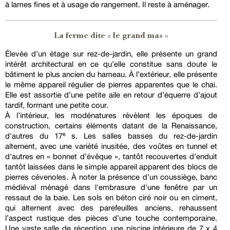
à lames fines et à usage de rangement. Il reste à aménager.
La ferme dite « le grand mas »
Élevée d’un étage sur rez-de-jardin, elle présente un grand
intérêt architectural en ce qu’elle constitue sans doute le
bâtiment le plus ancien du hameau. À l’extérieur, elle présente
le même appareil régulier de pierres apparentes que le chai.
Elle est assortie d’une petite aile en retour d’équerre d’ajout
tardif, formant une petite cour.
À l’intérieur, les modénatures révèlent les époques de
construction, certains éléments datant de la Renaissance,
d'autres du 17ᵉ s. Les salles basses du rez-de-jardin
alternent, avec une variété inusitée, des voûtes en tunnel et
d'autres en « bonnet d’évêque », tantôt recouvertes d’enduit
tantôt laissées dans le simple appareil apparent des blocs de
pierres cévenoles. À noter la présence d’un coussiège, banc
médiéval ménagé dans l'embrasure d'une fenêtre par un
ressaut de la baie. Les sols en béton ciré noir ou en ciment,
qui alternent avec des parefeuilles anciens, rehaussent
l’aspect rustique des pièces d’une touche contemporaine.
Une vaste salle de réception, une piscine intérieure de 7 x 4