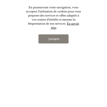
NOUS REJOINDRE
En poursuivant votre navigation, vous
BARÈME D'HONORAIRES
acceptez l'utilisation de cookies pour vous
proposer des services et offres adaptés à
CHARTE RGPD
vos centres d'intérêts et mesurer la
fréquentation de nos services.
En savoir
MENTIONS LÉGALES & CGU
plus
j’accepte
Vous souhaitez recevoir nos lettres d'information ?
s'inscrire
Patrice Besse
est une agence immobilière basée à Paris, ayant créé un réseau national spécialisé
dans la vente de bâtiments de caractère. Vente de
châteaux
,
manoirs
,
demeures & maisons
,
hôtels
particuliers
,
maisons en ville
,
appartements
,
Architecture du 20ème S.
,
monuments historiques
,
édifices
religieux
,
chasses
,
ruines
,
moulins
,
mas & corps de ferme
,
maisons de village
,
chalets
,
bastides
,
domaines viticoles
,
propriétés équestres
,
forêts et terres agricoles
,
biens avec vue sur mer
,
patrimoine
industriel
en France
2019 © Patrice Besse...