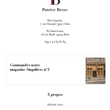
Rive Gauche,
rue Chomel
Paris
7
75007
Ile Saint-Louis,
rue Budé
Paris
18
75004
+33 1 42 84 80 85
Commander notre
magazine Singuliers n°3
À propos
DEPUIS 1924