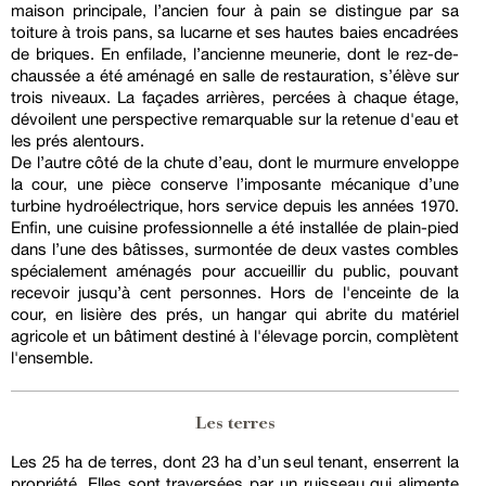
maison principale, l’ancien four à pain se distingue par sa
toiture à trois pans, sa lucarne et ses hautes baies encadrées
de briques. En enfilade, l’ancienne meunerie, dont le rez-de-
chaussée a été aménagé en salle de restauration, s’élève sur
trois niveaux. La façades arrières, percées à chaque étage,
dévoilent une perspective remarquable sur la retenue d'eau et
les prés alentours.
De l’autre côté de la chute d’eau, dont le murmure enveloppe
la cour, une pièce conserve l’imposante mécanique d’une
turbine hydroélectrique, hors service depuis les années 1970.
Enfin, une cuisine professionnelle a été installée de plain-pied
dans l’une des bâtisses, surmontée de deux vastes combles
spécialement aménagés pour accueillir du public, pouvant
recevoir jusqu’à cent personnes. Hors de l'enceinte de la
cour, en lisière des prés, un hangar qui abrite du matériel
agricole et un bâtiment destiné à l'élevage porcin, complètent
l'ensemble.
Les terres
Les 25 ha de terres, dont 23 ha d’un seul tenant, enserrent la
propriété. Elles sont traversées par un ruisseau qui alimente