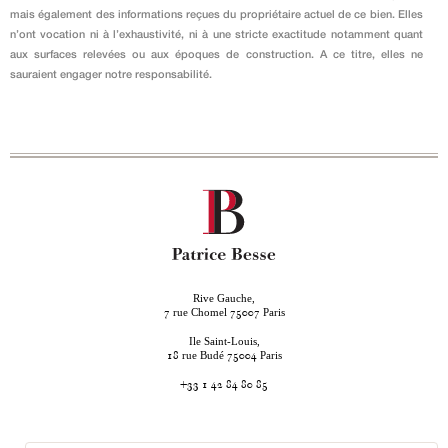
mais également des informations reçues du propriétaire actuel de ce bien. Elles
n’ont vocation ni à l’exhaustivité, ni à une stricte exactitude notamment quant
aux surfaces relevées ou aux époques de construction. A ce titre, elles ne
sauraient engager notre responsabilité.
Rive Gauche,
rue Chomel
Paris
7
75007
Ile Saint-Louis,
rue Budé
Paris
18
75004
+33 1 42 84 80 85