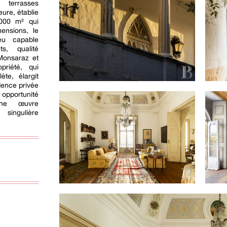
terrasses
ure, établie
 000 m² qui
ensions, le
eu capable
ts, qualité
Monsaraz et
priété, qui
ète, élargit
dence privée
 opportunité
'une œuvre
 singulière