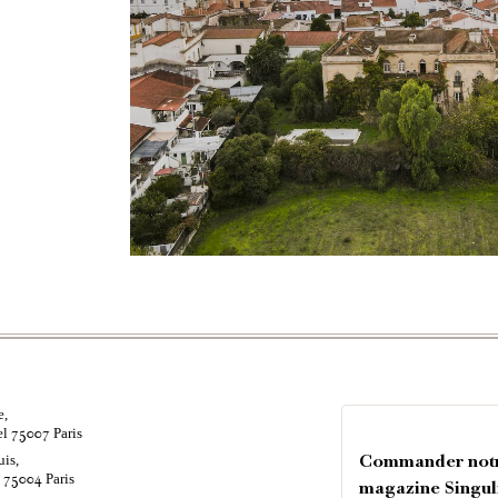
e,
el
Paris
75007
uis,
Commander not
é
Paris
75004
magazine Singul