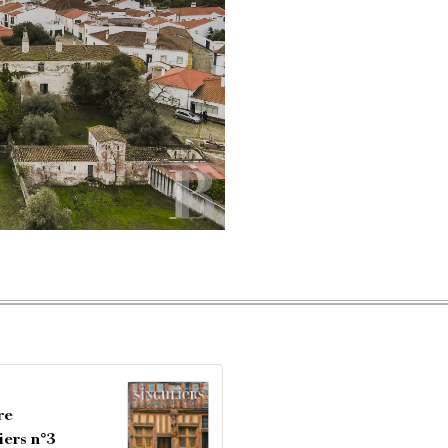
re
iers n°3