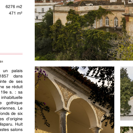
6276 m2
471 m²
ns
 un palais
 1857 dans
einte de ses
ne se réduit
19e s. : sa
inhabituelle
ue gothique
oriennes. Le
fonds de six
es d'origine
isparu. Huit
astes salons