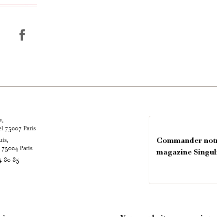
e,
el
Paris
75007
uis,
Commander not
é
Paris
75004
magazine Singul
4 80 85