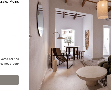
drale. Moins
a vente par nos
ctez-nous pour