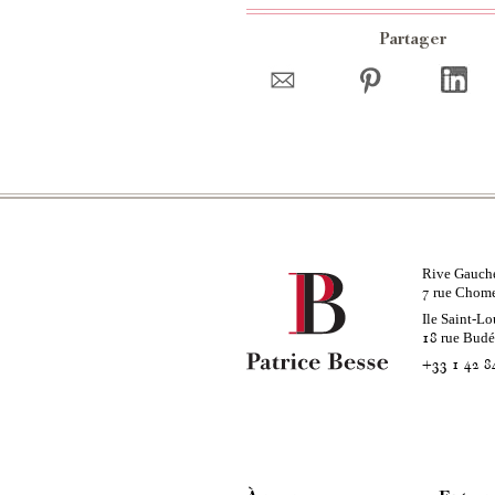
Partager
Rive Gauch
rue Chom
7
Ile Saint-Lo
rue Bud
18
+33 1 42 8