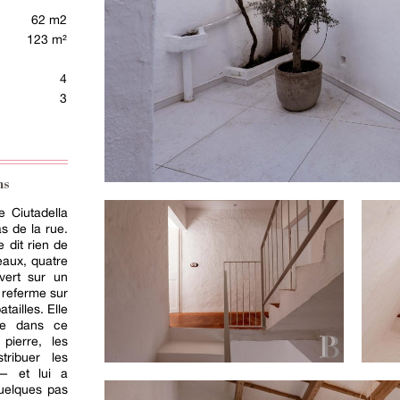
62 m2
123 m²
4
3
ns
de Ciutadella
s de la rue.
e dit rien de
veaux, quatre
vert sur un
, referme sur
tailles. Elle
ine dans ce
pierre, les
tribuer les
 — et lui a
uelques pas