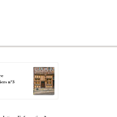
re
iers n°3