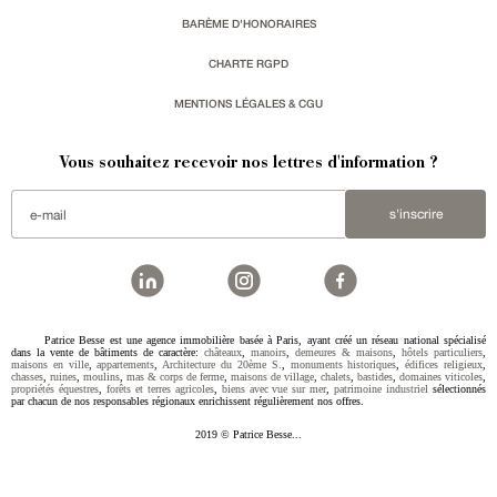
BARÈME D'HONORAIRES
CHARTE RGPD
MENTIONS LÉGALES & CGU
Vous souhaitez recevoir nos lettres d'information ?
s'inscrire
Patrice Besse est une agence immobilière basée à Paris, ayant créé un réseau national spécialisé
dans la vente de bâtiments de caractère:
châteaux
,
manoirs
,
demeures & maisons
,
hôtels particuliers
,
maisons en ville
,
appartements
,
Architecture du 20ème S.
,
monuments historiques
,
édifices religieux
,
chasses
,
ruines
,
moulins
,
mas & corps de ferme
,
maisons de village
,
chalets
,
bastides
,
domaines viticoles
,
propriétés équestres
,
forêts et terres agricoles
,
biens avec vue sur mer
,
patrimoine industriel
sélectionnés
par chacun de nos responsables régionaux enrichissent régulièrement nos offres.
2019 © Patrice Besse...