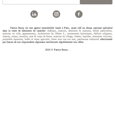
Patrice Besse est une agence immobilière basée à Paris, ayant créé un réseau national spécialisé
dans la vente de bâtiments de caractère:
châteaux
,
manoirs
,
demeures & maisons
,
hôtels particuliers
,
maisons en ville
,
appartements
,
Architecture du 20ème S.
,
monuments historiques
,
édifices religieux
,
chasses
,
ruines
,
moulins
,
mas & corps de ferme
,
maisons de village
,
chalets
,
bastides
,
domaines viticoles
,
propriétés équestres
,
forêts et terres agricoles
,
biens avec vue sur mer
,
patrimoine industriel
sélectionnés
par chacun de nos responsables régionaux enrichissent régulièrement nos offres.
2019 © Patrice Besse...