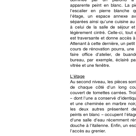
apparente peint en blanc. La pi
l'escalier en pierre blanche
l'étage, un espace annexe ave
séparées ainsi qu'une cuisine au s
à celui de la salle de séjour e
légèrement cintré. Celle-ci, tout 
est traversante et donne accès à
Attenant à cette dernière, un peti
cours de rénovation pourra, une fo
faire office d'atelier, de buan
bureau, par exemple, éclairé pa
vitrée et une fenêtre.
L'étage
Au second niveau, les pièces sont
de chaque côté d'un long cou
couvert de tomettes carrées. Tr
– dont l'une a conservé d'identiq
et une cheminée en marbre noir,
les deux autres présentent d
peints en blanc – occupent l'étag
d'une salle d'eau récemment ré
douche à l'italienne. Enfin, un es
l'accès au grenier.