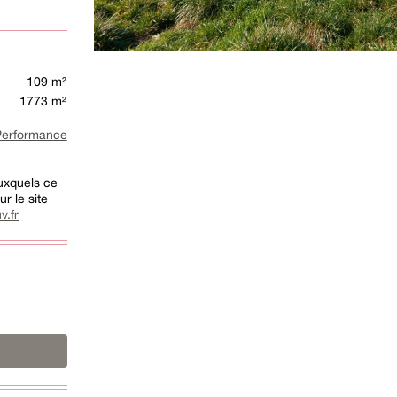
109 m²
1773 m²
rformance
auxquels ce
r le site
v.fr