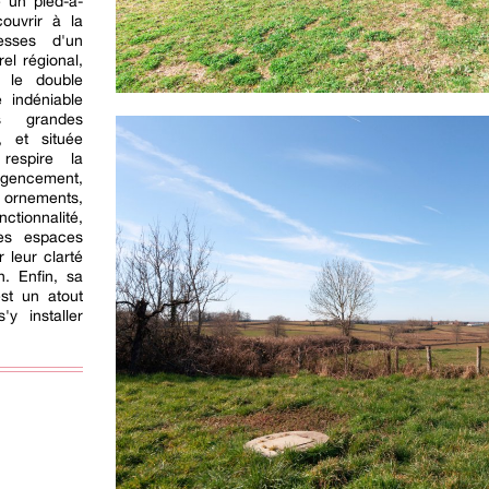
e un pied-à-
ouvrir à la
esses d'un
rel régional,
e le double
 indéniable
es grandes
, et située
respire la
 agencement,
 ornements,
nctionnalité,
les espaces
 leur clarté
n. Enfin, sa
est un atout
y installer