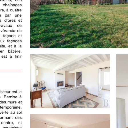
 chaînages
ure, à quatre
ée par une
a d'ores et
travaux de
 véranda de
a façade et
aux façades
ite, et à la
en bâtière.
est à finir
siteur est le
is. Remise à
 des murs et
ntemporaine,
verte au sol
 formant des
centre, et
poutraison