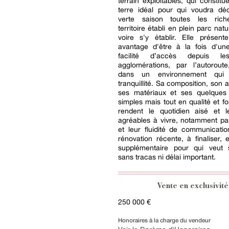
terrain exploitables, qui constitu
terre idéal pour qui voudra déc
verte saison toutes les rich
territoire établi en plein parc natu
voire s'y établir. Elle présent
avantage d'être à la fois d'une
facilité d’accès depuis l
agglomérations, par l’autoroute
dans un environnement qui 
tranquillité. Sa composition, son
ses matériaux et ses quelques
simples mais tout en qualité et fo
rendent le quotidien aisé et 
agréables à vivre, notamment par
et leur fluidité de communicatio
rénovation récente, à finaliser, 
supplémentaire pour qui veut s'
sans tracas ni délai important.
Vente en exclusivité
250 000 €
Honoraires à la charge du vendeur