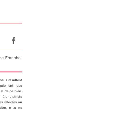
ne-Franche-
ssus résultent
galement des
el de ce bien.
i à une stricte
es relevées ou
tre, elles ne