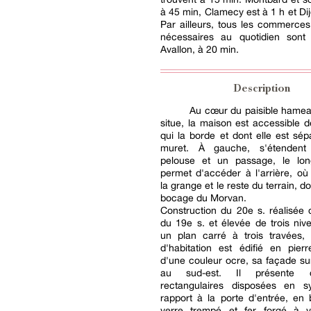
à 45 min, Clamecy est à 1 h et Dij
Par ailleurs, tous les commerces
nécessaires au quotidien sont
Avallon, à 20 min.
Description
Au cœur du paisible hamea
situe, la maison est accessible d
qui la borde et dont elle est sé
muret. À gauche, s'étendent
pelouse et un passage, le lon
permet d'accéder à l'arrière, où
la grange et le reste du terrain, d
bocage du Morvan.
Construction du 20e s. réalisée d
du 19e s. et élevée de trois niv
un plan carré à trois travées, 
d'habitation est édifié en pier
d'une couleur ocre, sa façade s
au sud-est. Il présente 
rectangulaires disposées en s
rapport à la porte d'entrée, en 
verre trempé et fer forgé à v