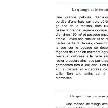
La grange et le terra
Une grande pelouse d'envir
bordée d'une haie sur trois côté
gauche de la maison, côté ru
passé la grange, laquelle occupe
d'environ 190 m² et possède enco
étable – avec son râtelier et sa 
l'autre partie du terrain, d'envir
la vue sur le bocage se déco
façades de l'ancien bâtiment agri
pierre et colorées à la belle s
rosier prospère ainsi que par d'au
grimpantes très à leur aise. Ses 
arc surbaissé et encadrées de
taille. Son toit, enfin, est 
d'ardoises.
Ce que nous en penso
Une maison de village ave