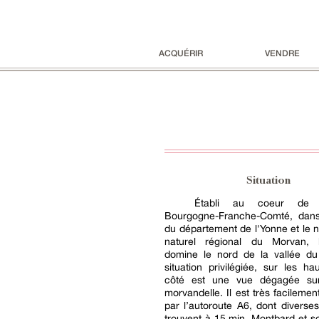
ACQUÉRIR
VENDRE
Situation
Établi au coeur de 
Bourgogne-Franche-Comté, dans
du département de l'Yonne et le 
naturel régional du Morvan,
domine le nord de la vallée du
situation privilégiée, sur les hau
côté est une vue dégagée sur
morvandelle. Il est très facilemen
par l’autoroute A6, dont diverse
trouvent à 15 min. Montbard et 