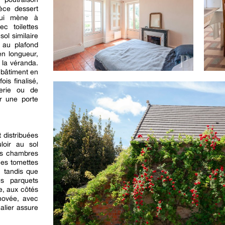
èce dessert
 qui mène à
c toilettes
ol similaire
t au plafond
en longueur,
 la véranda.
t bâtiment en
is finalisé,
derie ou de
r une porte
 distribuées
loir au sol
ois chambres
ues tomettes
 tandis que
es parquets
e, aux côtés
novée, avec
calier assure