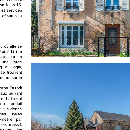
on à 1 h 15.
 et services
 présents à
u où elle se
epuis la rue
parée par un
 une large
g du logis,
 se trouvent
onnant sur le
ans l'esprit
eaux suivant
le bâtiment
re et enduit
ur rue donne
des baies
ymétrie par
bois massif,
olutes, des