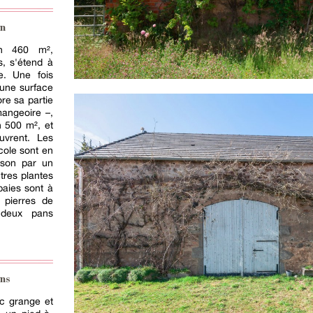
in
on 460 m²,
s, s'étend à
e. Une fois
 une surface
re sa partie
mangeoire –,
on 500 m², et
uvrent. Les
cole sont en
aison par un
tres plantes
baies sont à
 pierres de
à deux pans
ns
c grange et