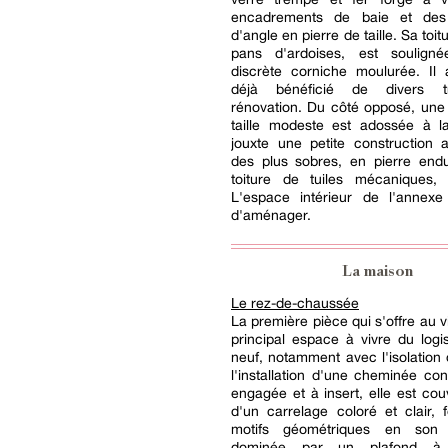
encadrements de baie et des
d'angle en pierre de taille. Sa toit
pans d'ardoises, est soulign
discrète corniche moulurée. Il 
déjà bénéficié de divers 
rénovation. Du côté opposé, une
taille modeste est adossée à l
jouxte une petite construction 
des plus sobres, en pierre endu
toiture de tuiles mécaniques, 
L'espace intérieur de l'annexe 
d'aménager.
La maison
Le rez-de-chaussée
La première pièce qui s'offre au vi
principal espace à vivre du log
neuf, notamment avec l'isolation
l'installation d'une cheminée co
engagée et à insert, elle est cou
d'un carrelage coloré et clair,
motifs géométriques en son 
dominée par un plafond à 