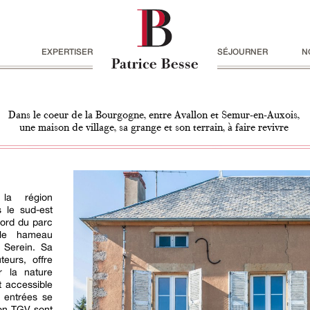
EXPERTISER
SÉJOURNER
N
Dans le coeur de la Bourgogne, entre Avallon et Semur-en-Auxois,
une maison de village, sa grange et son terrain, à faire revivre
la région
 le sud-est
nord du parc
 le hameau
 Serein. Sa
teurs, offre
 la nature
t accessible
s entrées se
son TGV sont