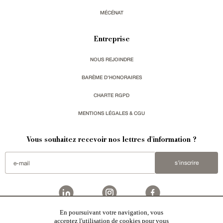
MÉCÉNAT
Entreprise
NOUS REJOINDRE
BARÈME D'HONORAIRES
CHARTE RGPD
MENTIONS LÉGALES & CGU
Vous souhaitez recevoir nos lettres d'information ?
s'inscrire
En poursuivant votre navigation, vous
Patrice Besse
est une agence immobilière basée à Paris, ayant créé un réseau national spécialisé
acceptez l'utilisation de cookies pour vous