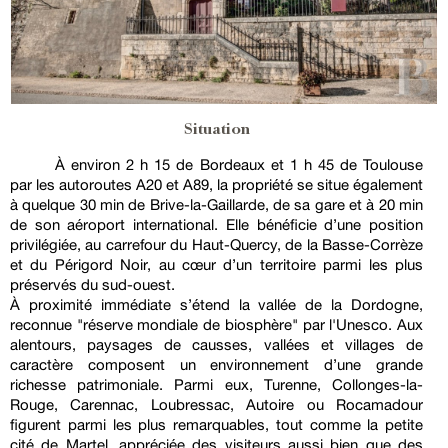
Situation
À environ 2 h 15 de Bordeaux et 1 h 45 de Toulouse
par les autoroutes A20 et A89, la propriété se situe également
à quelque 30 min de Brive-la-Gaillarde, de sa gare et à 20 min
de son aéroport international. Elle bénéficie d’une position
privilégiée, au carrefour du Haut-Quercy, de la Basse-Corrèze
et du Périgord Noir, au cœur d’un territoire parmi les plus
préservés du sud-ouest.
À proximité immédiate s’étend la vallée de la Dordogne,
reconnue "réserve mondiale de biosphère" par l'Unesco. Aux
alentours, paysages de causses, vallées et villages de
caractère composent un environnement d’une grande
richesse patrimoniale. Parmi eux, Turenne, Collonges-la-
Rouge, Carennac, Loubressac, Autoire ou Rocamadour
figurent parmi les plus remarquables, tout comme la petite
cité de Martel, appréciée des visiteurs aussi bien que des