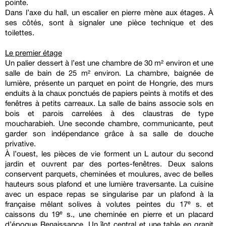
pointe.
Dans l’axe du hall, un escalier en pierre mène aux étages. À
ses côtés, sont à signaler une pièce technique et des
toilettes.
Le premier étage
Un palier dessert à l’est une chambre de 30 m² environ et une
salle de bain de 25 m² environ. La chambre, baignée de
lumière, présente un parquet en point de Hongrie, des murs
enduits à la chaux ponctués de papiers peints à motifs et des
fenêtres à petits carreaux. La salle de bains associe sols en
bois et parois carrelées à des claustras de type
moucharabieh. Une seconde chambre, communicante, peut
garder son indépendance grâce à sa salle de douche
privative.
À l’ouest, les pièces de vie forment un L autour du second
jardin et ouvrent par des portes-fenêtres. Deux salons
conservent parquets, cheminées et moulures, avec de belles
hauteurs sous plafond et une lumière traversante. La cuisine
avec un espace repas se singularise par un plafond à la
française mêlant solives à volutes peintes du 17ᵉ s. et
caissons du 19ᵉ s., une cheminée en pierre et un placard
d’époque Renaissance. Un îlot central et une table en granit