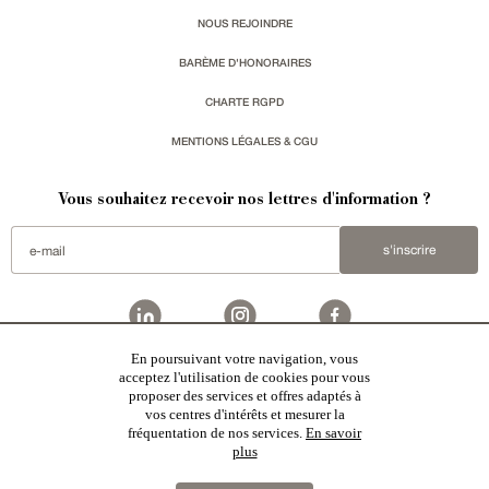
NOUS REJOINDRE
BARÈME D'HONORAIRES
CHARTE RGPD
MENTIONS LÉGALES & CGU
Vous souhaitez recevoir nos lettres d'information ?
s'inscrire
En poursuivant votre navigation, vous
Patrice Besse
est une agence immobilière basée à Paris, ayant créé un réseau national spécialisé
acceptez l'utilisation de cookies pour vous
dans la vente de bâtiments de caractère. Vente de
châteaux
,
manoirs
,
demeures & maisons
,
hôtels
proposer des services et offres adaptés à
particuliers
,
maisons en ville
,
appartements
,
Architecture du 20ème S.
,
monuments historiques
,
édifices
religieux
,
chasses
,
ruines
,
moulins
,
mas & corps de ferme
,
maisons de village
,
chalets
,
bastides
,
vos centres d'intérêts et mesurer la
domaines viticoles
,
propriétés équestres
,
forêts et terres agricoles
,
biens avec vue sur mer
,
patrimoine
fréquentation de nos services.
En savoir
industriel
en France
plus
2019 © Patrice Besse...