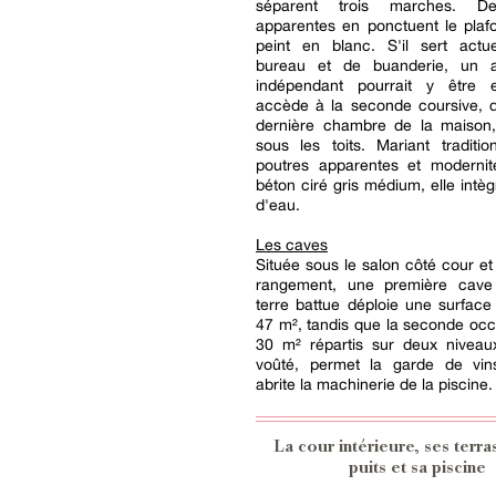
séparent trois marches. D
apparentes en ponctuent le plafo
peint en blanc. S'il sert actu
bureau et de buanderie, un a
indépendant pourrait y être e
accède à la seconde coursive, qu
dernière chambre de la maiso
sous les toits. Mariant traditi
poutres apparentes et moderni
béton ciré gris médium, elle intèg
d'eau.
Les caves
Située sous le salon côté cour e
rangement, une première cave
terre battue déploie une surfac
47 m², tandis que la seconde oc
30 m² répartis sur deux niveaux
voûté, permet la garde de vins
abrite la machinerie de la piscine.
La cour intérieure, ses terra
puits et sa piscine