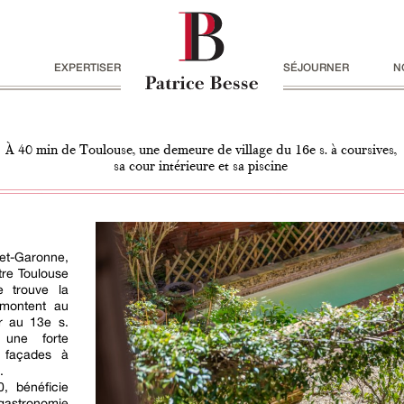
EXPERTISER
SÉJOURNER
N
À 40 min de Toulouse, une demeure de village du 16e s. à coursives,
sa cour intérieure et sa piscine
-et-Garonne,
tre Toulouse
e trouve la
emontent au
r au 13e s.
 une forte
 façades à
.
0, bénéficie
gastronomie