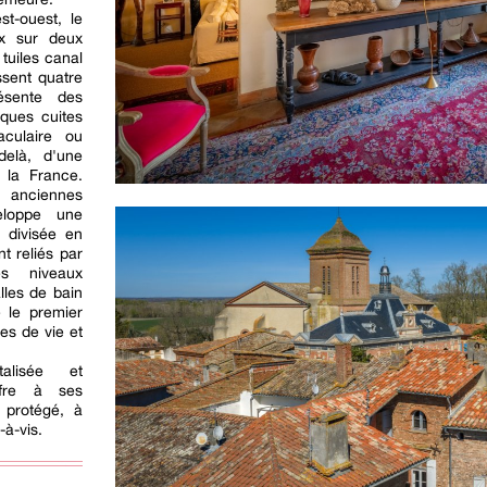
st-ouest, le
ux sur deux
tuiles canal
ssent quatre
ésente des
ques cuites
aculaire ou
delà, d'une
 la France.
s anciennes
eloppe une
 divisée en
t reliés par
es niveaux
lles de bain
e le premier
es de vie et
alisée et
ffre à ses
 protégé, à
s-à-vis.