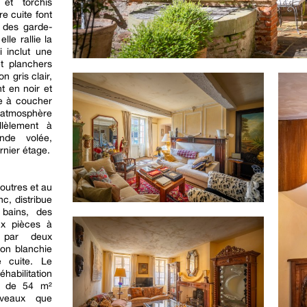
 et torchis
re cuite font
r des garde-
lle rallie la
 inclut une
t planchers
 gris clair,
t en noir et
ce à coucher
atmosphère
llèlement à
onde volée,
rnier étage.
outres et au
c, distribue
bains, des
ux pièces à
e par deux
son blanchie
 cuite. Le
habilitation
ce de 54 m²
iveaux que