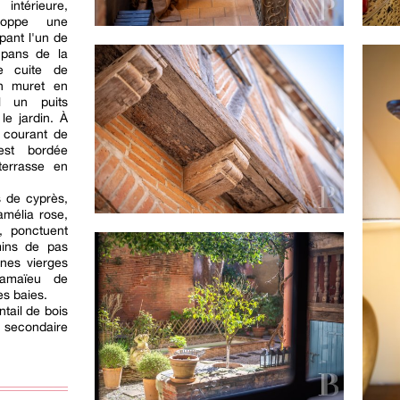
intérieure,
eloppe une
pant l'un de
 pans de la
e cuite de
n muret en
el un puits
le jardin. À
 courant de
st bordée
terrasse en
s de cyprès,
amélia rose,
s, ponctuent
mins de pas
gnes vierges
camaïeu de
es baies.
ntail de bois
e secondaire