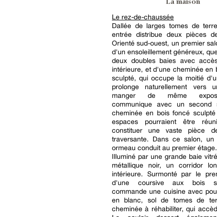
La maison
Le rez-de-chaussée
Dallée de larges tomes de terre
entrée distribue deux pièces de
Orienté sud-ouest, un premier sal
d'un ensoleillement généreux, qu
deux doubles baies avec accè
intérieure, et d'une cheminée en
sculpté, qui occupe la moitié d'u
prolonge naturellement vers 
manger de même exposit
communique avec un second s
cheminée en bois foncé sculpté
espaces pourraient être réun
constituer une vaste pièce d
traversante. Dans ce salon, un 
ormeau conduit au premier étage.
Illuminé par une grande baie vitr
métallique noir, un corridor lo
intérieure. Surmonté par le pre
d'une coursive aux bois s
commande une cuisine avec pout
en blanc, sol de tomes de ter
cheminée à réhabiliter, qui accèd