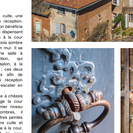
 cuite, une
 réception.
on bénéficie
e dispensent
s à la cour
 bois sombre
n mur. Il se
une salle à
ion, qui
alon, à la
 ; ces deux
is afin de
e réception
escalier en
ée à châssis
nge la cour
mier niveau
ombres, il
res peintes
re cuite et
e à la cour.