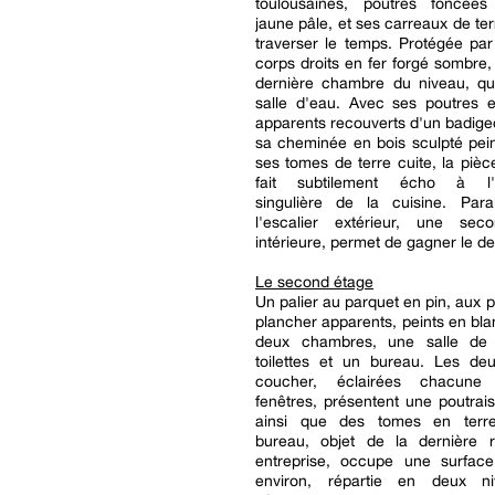
toulousaines, poutres foncées
jaune pâle, et ses carreaux de ter
traverser le temps. Protégée pa
corps droits en fer forgé sombre, e
dernière chambre du niveau, qui
salle d'eau. Avec ses poutres e
apparents recouverts d'un badigeon
sa cheminée en bois sculpté pein
ses tomes de terre cuite, la piè
fait subtilement écho à l'
singulière de la cuisine. Para
l'escalier extérieur, une sec
intérieure, permet de gagner le de
Le second étage
Un palier au parquet en pin, aux p
plancher apparents, peints en blan
deux chambres, une salle de 
toilettes et un bureau. Les de
coucher, éclairées chacun
fenêtres, présentent une poutrai
ainsi que des tomes en terre
bureau, objet de la dernière ré
entreprise, occupe une surfa
environ, répartie en deux n