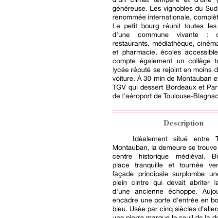
généreuse. Les vignobles du Sud
renommée internationale, complète
Le petit bourg réunit toutes le
d'une commune vivante : c
restaurants, médiathèque, ciném
et pharmacie, écoles accessible
compte également un collège t
lycée réputé se rejoint en moins 
voiture. À 30 min de Montauban e
TGV qui dessert Bordeaux et Par
de l'aéroport de Toulouse-Blagnac
Description
Idéalement situé entre 
Montauban, la demeure se trouve
centre historique médiéval. 
place tranquille et tournée ver
façade principale surplombe u
plein cintre qui devait abriter 
d'une ancienne échoppe. Aujour
encadre une porte d'entrée en bo
bleu. Usée par cinq siècles d'alle
une pierre marque le seuil de la 