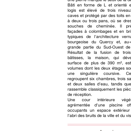
Bâti en forme de L et orienté e
logis est élevé de trois nivea
caves et protégé par des toits en 
à deux ou trois pans, où se dre
souches de cheminée. Il pr
façades à colombages et en bri
typiques de l'architecture vern
bourgeoise du Quercy et, au-
grande partie du Sud-Ouest de
Résultat de la fusion de troi
bâtisses, la maison, qui dév
surface de plus de 390 m², est
volumes dont les deux étages son
une singulière coursive. C
regroupent six chambres, trois sa
et deux salles d'eau, tandis qu
rassemble classiquement les pièc
de réception.
Une cour intérieure végét
agrémentée d'une piscine o
occupants un espace extérieur
l'abri des bruits de la ville et du vi