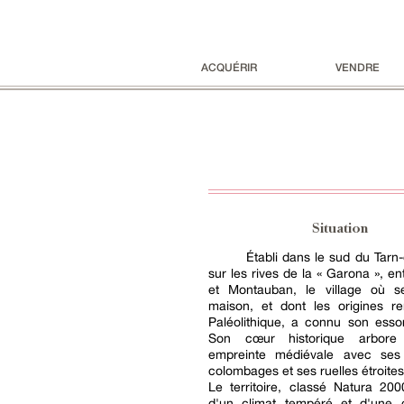
ACQUÉRIR
VENDRE
Situation
Établi dans le sud du Tarn
sur les rives de la « Garona », en
et Montauban, le village où s
maison, et dont les origines r
Paléolithique, a connu son esso
Son cœur historique arbore
empreinte médiévale avec ses
colombages et ses ruelles étroites
Le territoire, classé Natura 200
d'un climat tempéré et d'une 