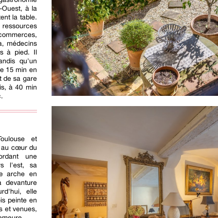
-Ouest, à la
nt la table.
s ressources
ommerces,
a, médecins
s à pied. Il
andis qu'un
de 15 min en
t de sa gare
is, à 40 min
.
Toulouse et
 au cœur du
Bordant une
s l'est, sa
ne arche en
la devanture
d'hui, elle
is peinte en
rs et venues,
demeure.