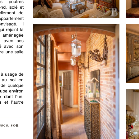
es poutres
nd, isolé et
ellement de
ppartement
nvisagé. Il
i rejoint la
n, aménagée
on avec ses
té avec son
re une salle
t à usage de
 au sol en
e de quelque
cupe environ
 dont l'un,
 et l'autre
sses, son