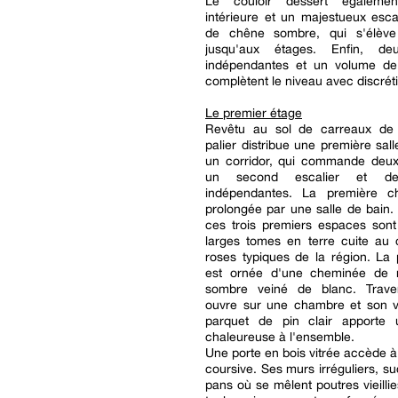
Le couloir dessert égaleme
intérieure et un majestueux esca
de chêne sombre, qui s'élève
jusqu'aux étages. Enfin, deu
indépendantes et un volume d
complètent le niveau avec discrét
Le premier étage
Revêtu au sol de carreaux de
palier distribue une première sall
un corridor, qui commande deu
un second escalier et des
indépendantes. La première c
prolongée par une salle de bain.
ces trois premiers espaces sont
larges tomes en terre cuite au
roses typiques de la région. La
est ornée d'une cheminée de 
sombre veiné de blanc. Traver
ouvre sur une chambre et son ve
parquet de pin clair apporte
chaleureuse à l'ensemble.
Une porte en bois vitrée accède à
coursive. Ses murs irréguliers, s
pans où se mêlent poutres vieillie