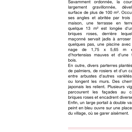
Savamment ordonnée, la cour 
largement gravillonnée, dév
surface de plus de 100 m². Occu
ses angles et abritée par trois
maison, une terrasse en terr
quelque 13 m² est longée d'u
briques roses, derrière lequ
maçonné servait jadis à arroser 
quelques pas, une piscine avec
nage de 1,75 x 5,65 m e
d'hortensias mauves et d'une 
bois.
En outre, divers parterres planté
de palmiers, de rosiers et d'un c
entre arbustes d'autres variété
ou longent les murs. Des che
japonais les relient. Plusieurs vi
parcourent les façades au 
briques roses et encadrent divers
Enfin, un large portail à double va
peint en bleu ouvre sur une plac
du village, où se garer aisément.