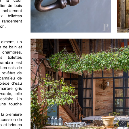
nt la cour
lier de bois
 noblement
x toilettes
e rangement
ion.
 ciment, un
e de bain et
x chambres,
 toilettes
hambre est
 Les sols de
 revêtus de
 camaïeu de
 pièce d'eau
marbre gris
sante, elle
stiaire. Un
 une touche
 la première
uccession de
s et briques