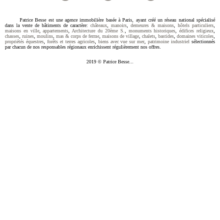
Patrice Besse est une agence immobilière basée à Paris, ayant créé un réseau national spécialisé
dans la vente de bâtiments de caractère:
châteaux
,
manoirs
,
demeures & maisons
,
hôtels particuliers
,
maisons en ville
,
appartements
,
Architecture du 20ème S.
,
monuments historiques
,
édifices religieux
,
chasses
,
ruines
,
moulins
,
mas & corps de ferme
,
maisons de village
,
chalets
,
bastides
,
domaines viticoles
,
propriétés équestres
,
forêts et terres agricoles
,
biens avec vue sur mer
,
patrimoine industriel
sélectionnés
par chacun de nos responsables régionaux enrichissent régulièrement nos offres.
2019 © Patrice Besse...