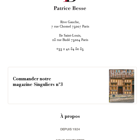
Rive Gauche,
rue Chomel
Paris
7
75007
Ile Saint-Louis,
rue Budé
Paris
18
75004
+33 1 42 84 80 85
Commander notre
magazine Singuliers n°3
À propos
DEPUIS 1924